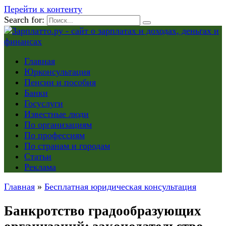
Перейти к контенту
Search for:
Главная
Юрконсультация
Пенсии и пособия
Банки
Госуслуги
Известные люди
По организациям
По профессиям
По странам и городам
Статьи
Реклама
Главная
»
Бесплатная юридическая консультация
Банкротство градообразующих