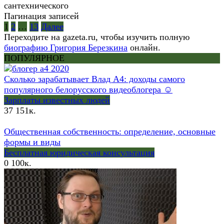
сантехнического
Пагинация записей
1
2
…
13
Далее
Переходите на gazeta.ru, чтобы изучить полную
биографию Григория Березкина
онлайн.
ПОПУЛЯРНОЕ
Сколько зарабатывает Влад А4: доходы самого
популярного белорусского видеоблогера ☺
Зарплаты известных людей
37
151к.
Общественная собственность: определение, основные
формы и виды
Бесплатная юридическая консультация
0
100к.