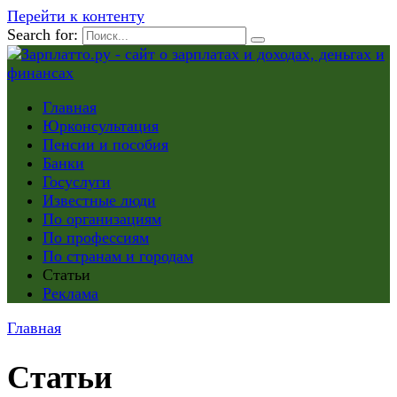
Перейти к контенту
Search for:
Главная
Юрконсультация
Пенсии и пособия
Банки
Госуслуги
Известные люди
По организациям
По профессиям
По странам и городам
Статьи
Реклама
Главная
Статьи