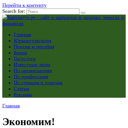
Перейти к контенту
Search for:
Главная
Юрконсультация
Пенсии и пособия
Банки
Госуслуги
Известные люди
По организациям
По профессиям
По странам и городам
Статьи
Реклама
Главная
Экономим!