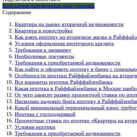
Бесплатная юридическая консультация
Содержание
Квартира на рынке вторичной недвижимости
Квартира в новостройке
Как взять ипотеку на вторичное жилье в Райффай
Условия оформления ипотечного кредита
Требования к заемщику
Необходимые документы
Требования к приобретаемой недвижимости
Как найти и оформить ипотеку в банке с помощью
Особенности ипотеки Райффайзенбанка на вторич
Все варианты ипотеки Райффайзенбанка
Какая ипотека в Райффайзенбанке в Москве наибо
От чего зависит размер процентной ставки по ипо
Насколько надежно брать ипотеку в Райффайзенба
Какой минимальный первоначальный взнос требуе
Ипотека с господдержкой
Процентные ставки по ипотеке «Квартира на втор
Условия ипотеки
Требования к приобретаемой недвижимости