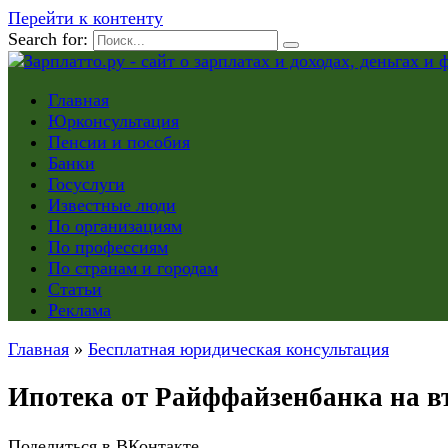
Перейти к контенту
Search for:
Главная
Юрконсультация
Пенсии и пособия
Банки
Госуслуги
Известные люди
По организациям
По профессиям
По странам и городам
Статьи
Реклама
Главная
»
Бесплатная юридическая консультация
Ипотека от Райффайзенбанка на вт
Поделиться в ВКонтакте