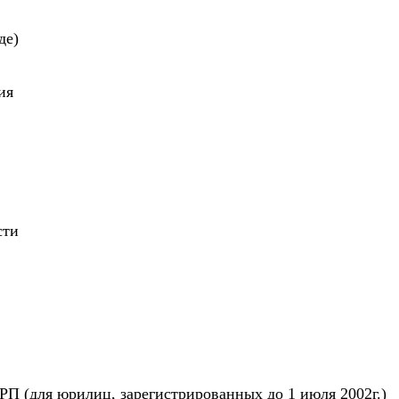
де)
ия
сти
РП (для юрилиц, зарегистрированных до 1 июля 2002г.)