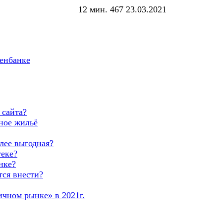
12 мин.
467
23.03.2021
зенбанке
 сайта?
ное жильё
лее выгодная?
теке?
нке?
тся внести?
ичном рынке» в 2021г.