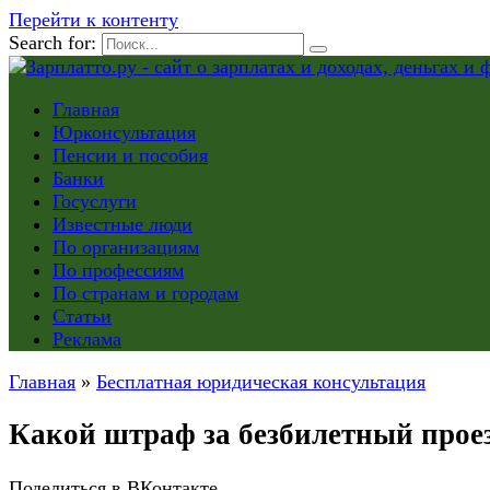
Перейти к контенту
Search for:
Главная
Юрконсультация
Пенсии и пособия
Банки
Госуслуги
Известные люди
По организациям
По профессиям
По странам и городам
Статьи
Реклама
Главная
»
Бесплатная юридическая консультация
Какой штраф за безбилетный проезд
Поделиться в ВКонтакте