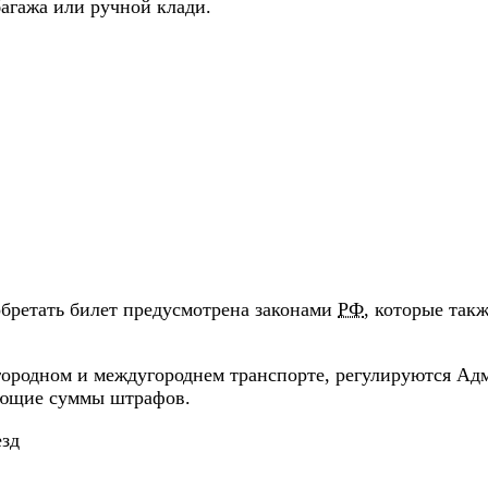
багажа или ручной клади.
бретать билет предусмотрена законами
РФ
, которые так
городном и междугороднем транспорте, регулируются А
ующие суммы штрафов.
езд