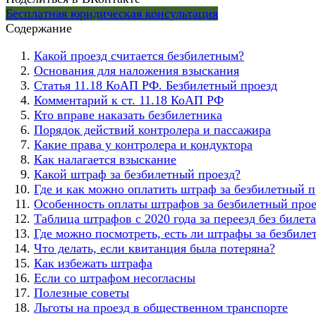
Бесплатная юридическая консультация
Содержание
Какой проезд считается безбилетным?
Основания для наложения взыскания
Статья 11.18 КоАП РФ. Безбилетный проезд
Комментарий к ст. 11.18 КоАП РФ
Кто вправе наказать безбилетника
Порядок действий контролера и пассажира
Какие права у контролера и кондуктора
Как налагается взыскание
Какой штраф за безбилетный проезд?
Где и как можно оплатить штраф за безбилетный п
Особенность оплаты штрафов за безбилетный прое
Таблица штрафов с 2020 года за переезд без билета
Где можно посмотреть, есть ли штрафы за безбиле
Что делать, если квитанция была потеряна?
Как избежать штрафа
Если со штрафом несогласны
Полезные советы
Льготы на проезд в общественном транспорте