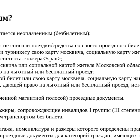
ым?
итается неоплаченным (безбилетным):
 не списали поездки/средства со своего проездного биле
ли турникету свою карту москвича, социальную карту жи
ссистента-стажера</span>;
сквича или социальной картой жителя Московской облас
 на льготный или бесплатный проезд;
ой билет или свою карту москвича, социальную карту ж
, дающей право на льготный или бесплатный проезд, ист
рченной магнитной полосой) проездные документы.
сажиры, сопровождающие инвалидов I группы (III степен
м транспортом без билета.
багажа, номенклатура и размеры которого определены
пра
проездные документы для категорий граждан, имеющих п