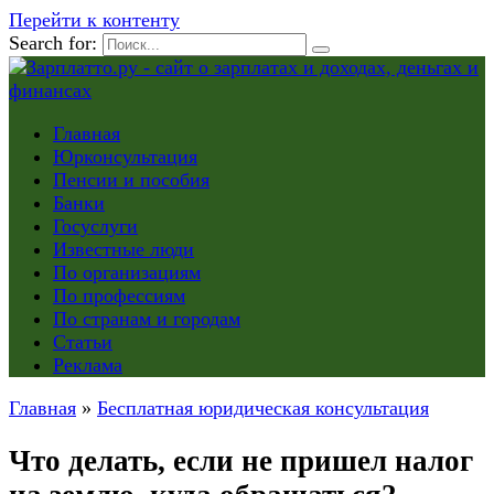
Перейти к контенту
Search for:
Главная
Юрконсультация
Пенсии и пособия
Банки
Госуслуги
Известные люди
По организациям
По профессиям
По странам и городам
Статьи
Реклама
Главная
»
Бесплатная юридическая консультация
Что делать, если не пришел налог