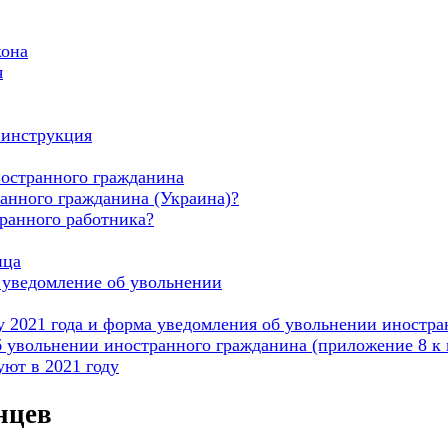
кона
я
 инструкция
ностранного гражданина
анного гражданина (Украина)?
ранного работника?
нца
е уведомление об увольнении
 2021 года и форма уведомления об увольнении иностран
б увольнении иностранного гражданина (приложение 8 к
ют в 2021 году
нцев