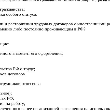
гражданства;
а особого статуса.
ии и расторжении трудовых договоров с иностранными
ременно либо постоянно проживающим в РФ?
ющие:
енного в момент его оформления;
ьства РФ о труде;
ков договора.
трудников отнесены:
ьное);
лах РФ;
ия на работу;
лученного ранее организацией разрешения на использов