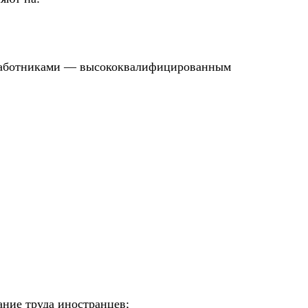
 работниками — высококвалифицированным
ание труда иностранцев;