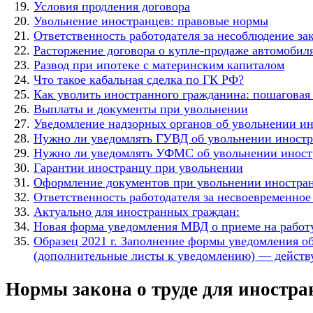
Условия продления договора
Увольнение иностранцев: правовые нормы
Ответственность работодателя за несоблюдение за
Расторжение договора о купле-продаже автомобил
Развод при ипотеке с материнским капиталом
Что такое кабальная сделка по ГК РФ?
Как уволить иностранного гражданина: пошаговая
Выплаты и документы при увольнении
Уведомление надзорных органов об увольнении и
Нужно ли уведомлять ГУВД об увольнении иностр
Нужно ли уведомлять УФМС об увольнении иност
Гарантии иностранцу при увольнении
Оформление документов при увольнении иностра
Ответственность работодателя за несвоевременно
Актуально для иностранных граждан:
Новая форма уведомления МВД о приеме на работу
Образец 2021 г. Заполнение формы уведомления о
(дополнительные листы к уведомлению) — действу
Нормы закона о труде для иностра