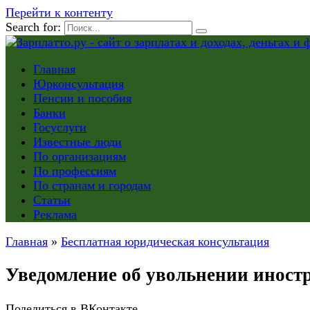
Перейти к контенту
Search for:
Главная
Юрконсультация
Пенсии и пособия
Банки
Госуслуги
Известные люди
По организациям
По профессиям
По странам и городам
Статьи
Реклама
Главная
»
Бесплатная юридическая консультация
Уведомление об увольнении иностр
Поделиться в ВКонтакте