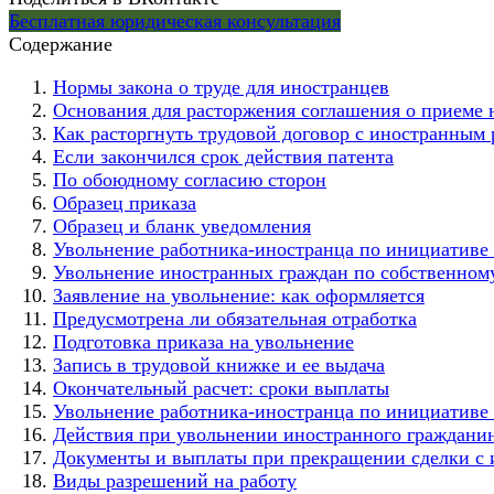
Бесплатная юридическая консультация
Содержание
Нормы закона о труде для иностранцев
Основания для расторжения соглашения о приеме 
Как расторгнуть трудовой договор с иностранным
Если закончился срок действия патента
По обоюдному согласию сторон
Образец приказа
Образец и бланк уведомления
Увольнение работника-иностранца по инициативе
Увольнение иностранных граждан по собственному
Заявление на увольнение: как оформляется
Предусмотрена ли обязательная отработка
Подготовка приказа на увольнение
Запись в трудовой книжке и ее выдача
Окончательный расчет: сроки выплаты
Увольнение работника-иностранца по инициативе 
Действия при увольнении иностранного граждани
Документы и выплаты при прекращении сделки с
Виды разрешений на работу