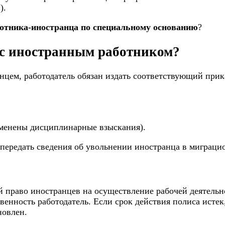
).
отника-иностранца по специальному основанию
?
р с иностранным работником?
нцем, работодатель обязан издать соответствующий прика
менены дисциплинарные взыскания).
н передать сведения об увольнении иностранца в мигра
право иностранцев на осуществление рабочей деятельн
твенность работодатель. Если срок действия полиса исте
новлен.