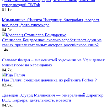
суперзвездой TikTok
0
1.1к.
Мимимишка (Никита Никулин): биография, возраст,
вес, рост, фото тиктокера
0
4.5к.
Станислав Бондаренко: сколько зарабатывает один из
самых привлекательных актеров российского кино?
1
4к.
Салават Фидаи – знаменитый художник из Уфы делает
миниатюры на карандашах
0
4.7к.
Ида Галич: смешная девчонка из рейтинга Forbes ?
0
3.4к.
Давыдов Эдуард Маликович — генеральный директор
БСК. Карьера, деятельность, новости
0
4.9к.