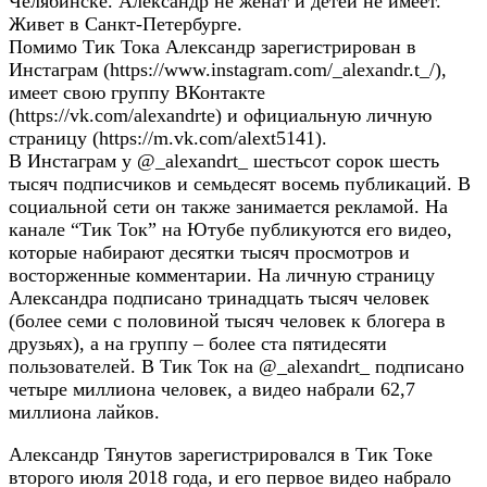
Челябинске. Александр не женат и детей не имеет.
Живет в Санкт-Петербурге.
Помимо Тик Тока Александр зарегистрирован в
Инстаграм (https://www.instagram.com/_alexandr.t_/),
имеет свою группу ВКонтакте
(https://vk.com/alexandrte) и официальную личную
страницу (https://m.vk.com/alext5141).
В Инстаграм у @_alexandrt_ шестьсот сорок шесть
тысяч подписчиков и семьдесят восемь публикаций. В
социальной сети он также занимается рекламой. На
канале “Тик Ток” на Ютубе публикуются его видео,
которые набирают десятки тысяч просмотров и
восторженные комментарии. На личную страницу
Александра подписано тринадцать тысяч человек
(более семи с половиной тысяч человек к блогера в
друзьях), а на группу – более ста пятидесяти
пользователей. В Тик Ток на @_alexandrt_ подписано
четыре миллиона человек, а видео набрали 62,7
миллиона лайков.
Александр Тянутов зарегистрировался в Тик Токе
второго июля 2018 года, и его первое видео набрало