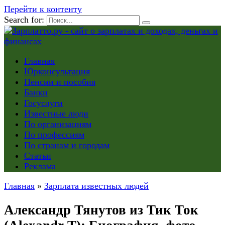
Перейти к контенту
Search for:
Главная
Юрконсультация
Пенсии и пособия
Банки
Госуслуги
Известные люди
По организациям
По профессиям
По странам и городам
Статьи
Реклама
Главная
»
Зарплата известных людей
Александр Тянутов из Тик Ток