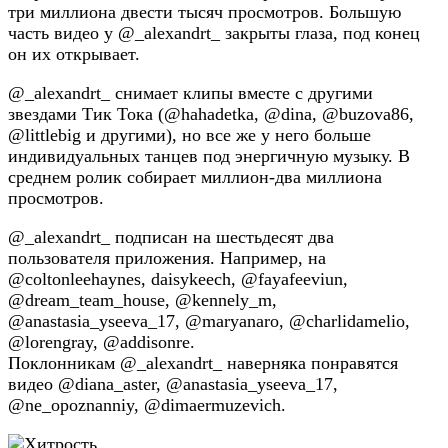
три миллиона двести тысяч просмотров. Большую
часть видео у @_alexandrt_ закрыты глаза, под конец
он их открывает.
@_alexandrt_ снимает клипы вместе с другими
звездами Тик Тока (@hahadetka, @dina, @buzova86,
@littlebig и другими), но все же у него больше
индивидуальных танцев под энергичную музыку. В
среднем ролик собирает миллион-два миллиона
просмотров.
@_alexandrt_ подписан на шестьдесят два
пользователя приложения. Например, на
@coltonleehaynes, daisykeech, @fayafeeviun,
@dream_team_house, @kennely_m,
@anastasia_yseeva_17, @maryanaro, @charlidamelio,
@lorengray, @addisonre.
Поклонникам @_alexandrt_ наверняка понравятся
видео @diana_aster, @anastasia_yseeva_17,
@ne_opoznanniy, @dimaermuzevich.