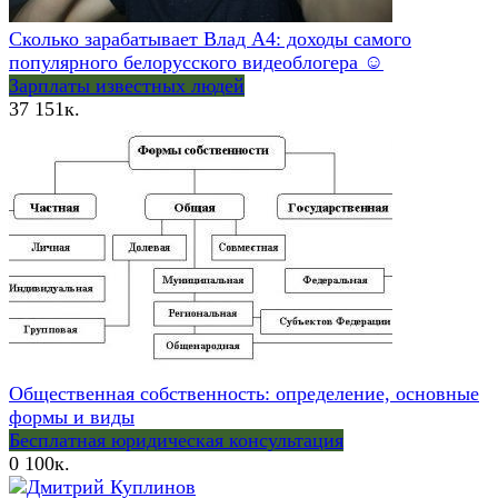
Сколько зарабатывает Влад А4: доходы самого
популярного белорусского видеоблогера ☺
Зарплаты известных людей
37
151к.
Общественная собственность: определение, основные
формы и виды
Бесплатная юридическая консультация
0
100к.