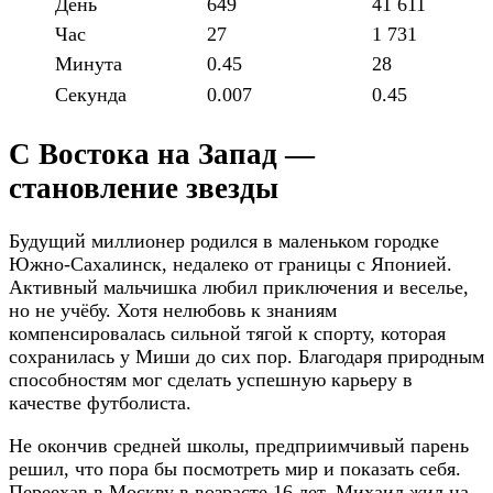
День
649
41 611
Час
27
1 731
Минута
0.45
28
Секунда
0.007
0.45
С Востока на Запад —
становление звезды
Будущий миллионер родился в маленьком городке
Южно-Сахалинск, недалеко от границы с Японией.
Активный мальчишка любил приключения и веселье,
но не учёбу. Хотя нелюбовь к знаниям
компенсировалась сильной тягой к спорту, которая
сохранилась у Миши до сих пор. Благодаря природным
способностям мог сделать успешную карьеру в
качестве футболиста.
Не окончив средней школы, предприимчивый парень
решил, что пора бы посмотреть мир и показать себя.
Переехав в Москву в возрасте 16 лет, Михаил жил на