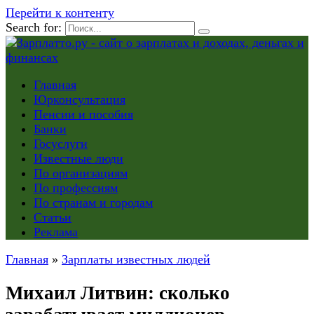
Перейти к контенту
Search for:
Главная
Юрконсультация
Пенсии и пособия
Банки
Госуслуги
Известные люди
По организациям
По профессиям
По странам и городам
Статьи
Реклама
Главная
»
Зарплаты известных людей
Михаил Литвин: сколько