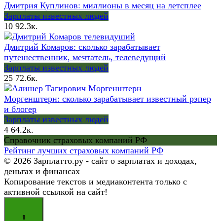
Дмитрия Куплинов: миллионы в месяц на летсплее
Зарплаты известных людей
10
92.3к.
Дмитрий Комаров: сколько зарабатывает
путешественник, мечтатель, телеведущий
Зарплаты известных людей
25
72.6к.
Моргенштерн: сколько зарабатывает известный рэпер
и блогер
Зарплаты известных людей
4
64.2к.
Справочник страховых компаний РФ
Рейтинг лучших страховых компаний РФ
© 2026 Зарплатто.ру - сайт о зарплатах и доходах,
деньгах и финансах
Копирование текстов и медиаконтента только с
активной ссылкой на сайт!