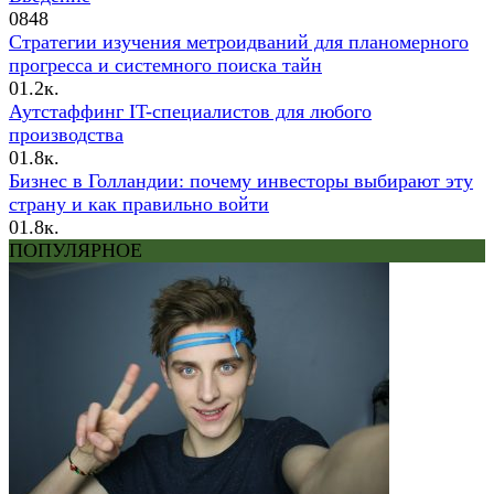
0
848
Стратегии изучения метроидваний для планомерного
прогресса и системного поиска тайн
0
1.2к.
Аутстаффинг IT-специалистов для любого
производства
0
1.8к.
Бизнес в Голландии: почему инвесторы выбирают эту
страну и как правильно войти
0
1.8к.
ПОПУЛЯРНОЕ