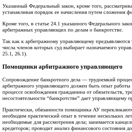
Указанный Федеральный закон, кроме того, рассматри
устанавливая порядок ее начисления путем сложения ф
Кроме того, в статье 24.1 указанного Федерального зак
арбитражных управляющих по делам о
банкротстве
.
Так как к арбитражному управляющему предъявляются тр
числа членов которых суд выбирает назначаемого управля
25.1, 26.1).
Помощники арбитражного управляющего
Сопровождение банкротного дела — трудоемкий процесс
арбитражного управляющего должен быть опыт работы н
процессе освобождения гражданина от обязательств, т
несостоятельности “банкротстве” дает управляющему 
Практически, обязанности помощника АУ перекликаютс
необходим практический опыт в течение нескольких ле
необходимые для рассмотрения дела; занимается канцел
кредиторов; проводит анализ финансового состояния д