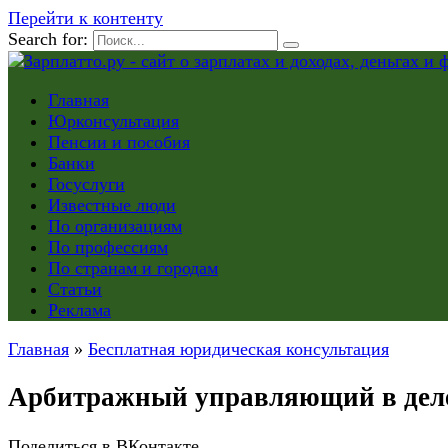
Перейти к контенту
Search for:
Главная
Юрконсультация
Пенсии и пособия
Банки
Госуслуги
Известные люди
По организациям
По профессиям
По странам и городам
Статьи
Реклама
Главная
»
Бесплатная юридическая консультация
Арбитражный управляющий в деле о
Поделиться в ВКонтакте