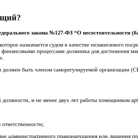
ющий?
едерального закона №127-ФЗ “О несостоятельности (б
которое назначается судом в качестве независимого по
е финансовыми процессами должника для достижения мак
а.
 должен быть членом саморегулируемой организации (СРО
ей должности, и не менее двух лет работы помощником а
я ответственности;
ние административного правонарушения или лишения пр