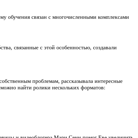
рму обучения связан с многочисленными комплексами
бства, связанные с этой особенностью, создавали
 собственным проблемам, рассказывала интересные
е можно найти ролики нескольких форматов:
 певицы и видеоблогера Мари Сенн помог Еве увеличить