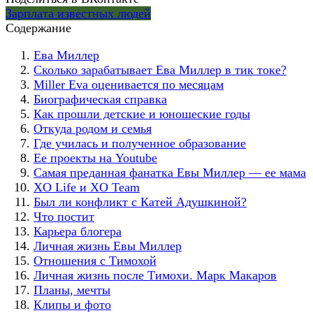
Зарплата известных людей
Содержание
Ева Миллер
Сколько зарабатывает Ева Миллер в тик токе?
Miller Eva оценивается по месяцам
Биографическая справка
Как прошли детские и юношеские годы
Откуда родом и семья
Где училась и полученное образование
Ее проекты на Youtube
Самая преданная фанатка Евы Миллер — ее мама
XO Life и XO Team
Был ли конфликт с Катей Адушкиной?
Что постит
Карьера блогера
Личная жизнь Евы Миллер
Отношения с Тимохой
Личная жизнь после Тимохи. Марк Макаров
Планы, мечты
Клипы и фото