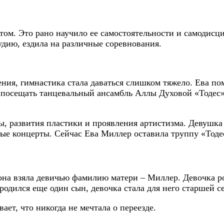
том. Это рано научило ее самостоятельности и самодисци
дию, ездила на различные соревнования.
ления, гимнастика стала даваться слишком тяжело. Ева 
а посещать танцевальный ансамбль Аллы Духовой «Тодес
, развития пластики и проявления артистизма. Девушка 
ые концерты. Сейчас Ева Миллер оставила труппу «Тодес»
 она взяла девичью фамилию матери – Миллер. Девочка р
родился еще один сын, девочка стала для него старшей с
ет, что никогда не мечтала о переезде.