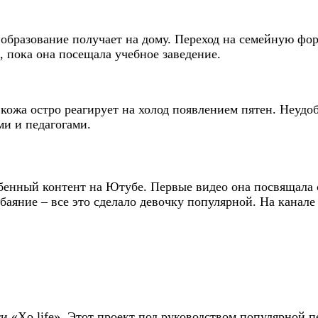
образование получает на дому. Переход на семейную фо
, пока она посещала учебное заведение.
 кожа остро реагирует на холод появлением пятен. Неудо
ми и педагогами.
обенный контент на Ютубе. Первые видео она посвящала
обаяние – все это сделало девочку популярной. На канал
ти «Xo life». Этот проект под руководством популярной