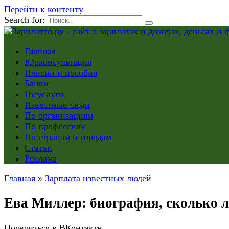
Перейти к контенту
Search for:
Главная
Юрконсультация
Пенсии и пособия
Банки
Госуслуги
Известные люди
По организациям
По профессиям
По странам и городам
Статьи
Реклама
Главная
»
Зарплата известных людей
Ева Миллер: биография, сколько л
Поделиться в ВКонтакте