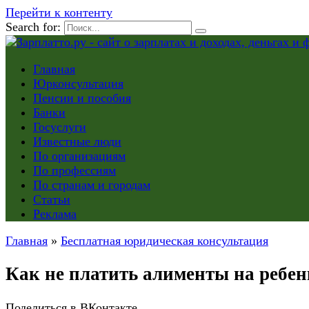
Перейти к контенту
Search for:
Главная
Юрконсультация
Пенсии и пособия
Банки
Госуслуги
Известные люди
По организациям
По профессиям
По странам и городам
Статьи
Реклама
Главная
»
Бесплатная юридическая консультация
Как не платить алименты на ребен
Поделиться в ВКонтакте