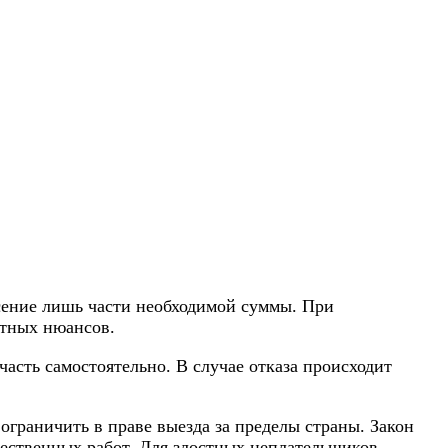
есение лишь части необходимой суммы. При
ятных нюансов.
асть самостоятельно. В случае отказа происходит
ограничить в праве выезда за пределы страны. Закон
ественных работ. Для злостных неплательщиков