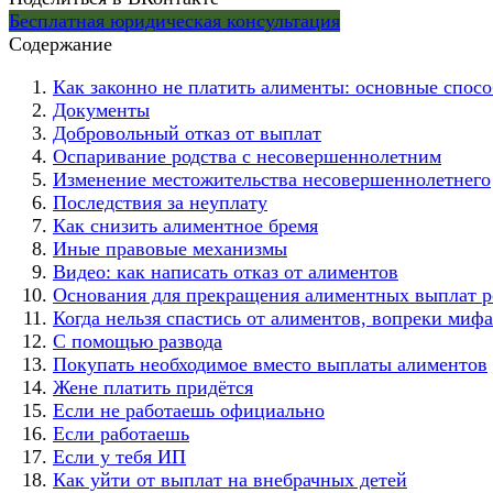
Бесплатная юридическая консультация
Содержание
Как законно не платить алименты: основные спос
Документы
Добровольный отказ от выплат
Оспаривание родства с несовершеннолетним
Изменение местожительства несовершеннолетнего
Последствия за неуплату
Как снизить алиментное бремя
Иные правовые механизмы
Видео: как написать отказ от алиментов
Основания для прекращения алиментных выплат р
Когда нельзя спастись от алиментов, вопреки миф
С помощью развода
Покупать необходимое вместо выплаты алиментов
Жене платить придётся
Если не работаешь официально
Если работаешь
Если у тебя ИП
Как уйти от выплат на внебрачных детей