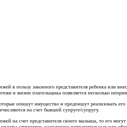
тежей в пользу законного представителя ребенка или вн
атежи в жизни плательщика появляется несколько непри
оторые опишут имущество и предпишут реализовать его ч
ечисляются на счет бывшей супруге/супругу.
жей на счет представителя своего малыша, то его могут 
 уплаты алиментов, назначение исправительных или общ