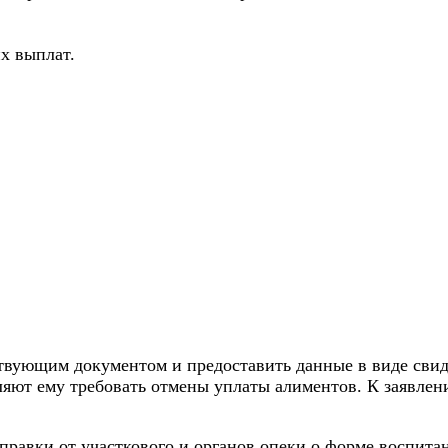
х выплат.
твующим документом и предоставить данные в виде свиде
оляют ему требовать отмены уплаты алиментов. К заявл
правки от участкового и органов опеки о форме воспитан