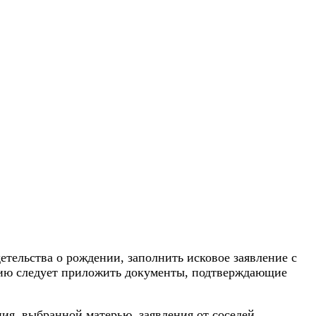
тельства о рождении, заполнить исковое заявление с
ению следует приложить документы, подтверждающие
ия, выбранной матерью, заявления от соседей,