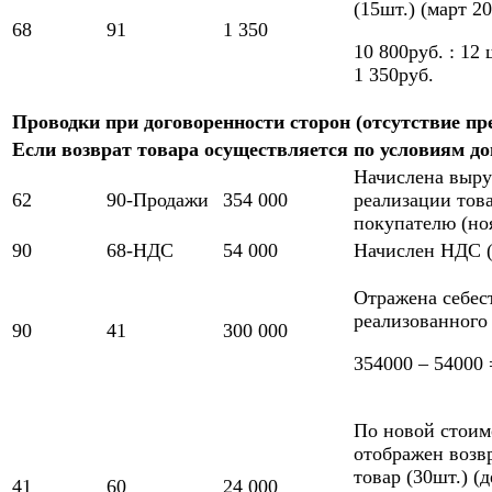
(15шт.) (март 2
68
91
1 350
10 800руб. : 12 
1 350руб.
Проводки при договоренности сторон (отсутствие пр
Если возврат товара осуществляется по условиям дог
Начислена выру
62
90-Продажи
354 000
реализации тов
покупателю (но
90
68-НДС
54 000
Начислен НДС (
Отражена себес
реализованного
90
41
300 000
354000 – 54000 
По новой стоим
отображен воз
товар (30шт.) (д
41
60
24 000