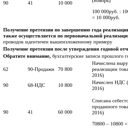
(ноябрь)
90
41
10 000
100 000руб. : 1
= 10 000руб.
Получение претензии по завершению года реализаци
также осуществляется по первоначальной реализации
проводок идентичен вышеизложенному примеру
Получение претензии после утверждения годовой от
Обратите внимание,
бухгалтерские записи прошлого г
Начислена выру
62
90-Продажи
70 800
реализации това
2016)
Начислен НДС (
90
68-НДС
10 800
2016)
Списана себест
проданного това
90
41
60 000
2016)
70800 – 10800 =