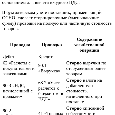
основанием для вычета входного НДС.
В бухгалтерском учете поставщик, применяющий
ОСНО, сделает сторнировочные (уменьшающие
сумму) проводки на полную или частичную стоимость
товаров.
Содержание
Проводка
Проводка
хозяйственной
операции
Дебет
Кредит
62 «Расчеты с
Сторно
выручки по
90.1
покупателями и
отгруженным ранее
«Выручка»
заказчиками»
товарам
Сторно
налога на
68.2 «Учет
90.3 «НДС,
добавленную
расчетов с
начисленный с
стоимость,
бюджетом по
продажи»
начисленного при
НДС»
поставке
Сторно
списанной
90.2
41 «Товары»
себестоимости