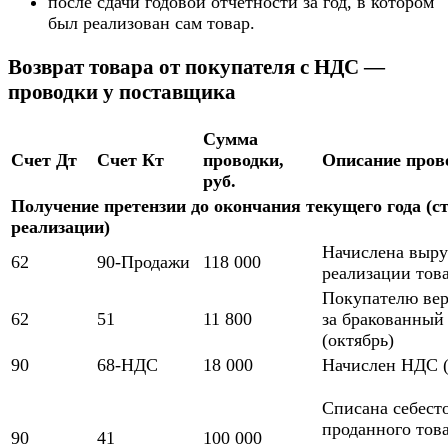
после сдачи годовой отчетности за год, в котором
был реализован сам товар.
Возврат товара от покупателя с НДС —
проводки у поставщика
Сумма
Счет Дт
Счет Кт
проводки,
Описание пров
руб.
Получение претензии до окончания текущего года (
реализации)
Начислена выру
62
90-Продажи
118 000
реализации това
Покупателю вер
62
51
11 800
за бракованный
(октябрь)
90
68-НДС
18 000
Начислен НДС (
Списана себест
проданного това
90
41
100 000