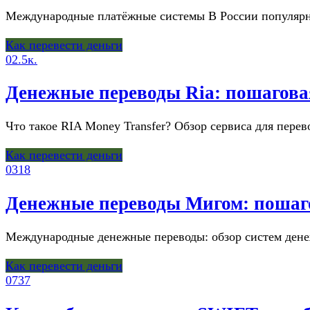
Международные платёжные системы В России популярн
Как перевести деньги
0
2.5к.
Денежные переводы Ria: пошагова
Что такое RIA Money Transfer? Обзор сервиса для пере
Как перевести деньги
0
318
Денежные переводы Мигом: пошаг
Международные денежные переводы: обзор систем дене
Как перевести деньги
0
737