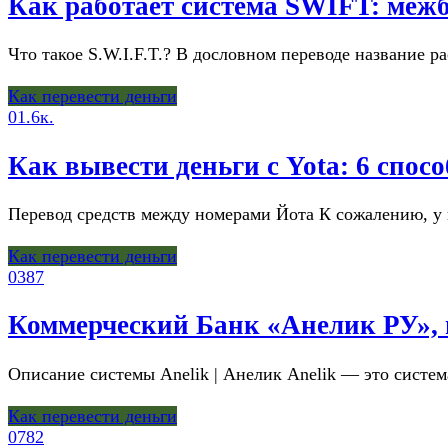
Как работает система SWIFT: меж
Что такое S.W.I.F.T.? В дословном переводе название
Как перевести деньги
0
1.6к.
Как вывести деньги с Yota: 6 спос
Перевод средств между номерами Йота К сожалению, у 
Как перевести деньги
0
387
Коммерческий Банк «Анелик РУ»,
Описание системы Anelik | Анелик Anelik — это систем
Как перевести деньги
0
782