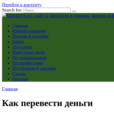
Перейти к контенту
Search for:
Главная
Юрконсультация
Пенсии и пособия
Банки
Госуслуги
Известные люди
По организациям
По профессиям
По странам и городам
Статьи
Реклама
Главная
Как перевести деньги