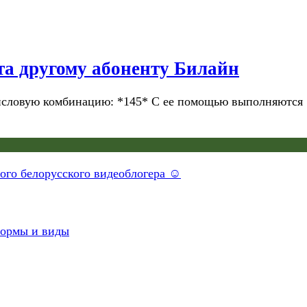
ета другому абоненту Билайн
числовую комбинацию: *145* С ее помощью выполняются
ного белорусского видеоблогера ☺
формы и виды