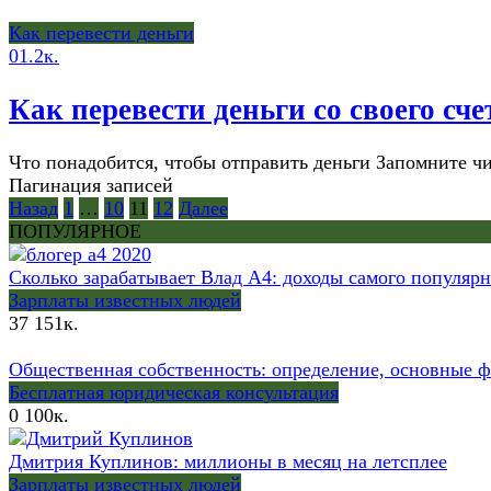
Как перевести деньги
0
1.2к.
Как перевести деньги со своего сч
Что понадобится, чтобы отправить деньги Запомните 
Пагинация записей
Назад
1
…
10
11
12
Далее
ПОПУЛЯРНОЕ
Сколько зарабатывает Влад А4: доходы самого популяр
Зарплаты известных людей
37
151к.
Общественная собственность: определение, основные 
Бесплатная юридическая консультация
0
100к.
Дмитрия Куплинов: миллионы в месяц на летсплее
Зарплаты известных людей