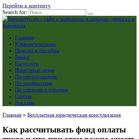
Перейти к контенту
Search for:
Главная
Юрконсультация
Пенсии и пособия
Банки
Госуслуги
Известные люди
По организациям
По профессиям
По странам и городам
Статьи
Реклама
Главная
»
Бесплатная юридическая консультация
Как рассчитывать фонд оплаты