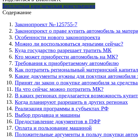
Бесплатная юридическая консультация
Содержание
Законопроект №-125755-7
Законопроект о праве купить автомобиль за матер
Особенности нового законопроекта
Можно ли воспользоваться деньгами сейчас?
Куда государство разрешает тратить МК
Кто может приобрести автомобиль на МК?
Требования к приобретаемому автомобилю
Как потратить региональный материнский капита
Какие документы нужны для покупки автомобиля 
Принят ли закон о покупке автомобиля за средств
На что сейчас можно потратить МК?
В каких регионах предлагается возможность купит
Когда планируют разрешить в других регионах
Реализация программы в субъектах РФ
Выбор продавца и машины
Предоставление документов в ПФР
Оплата и пользование машиной
Положительные аргументы в пользу покупки автом