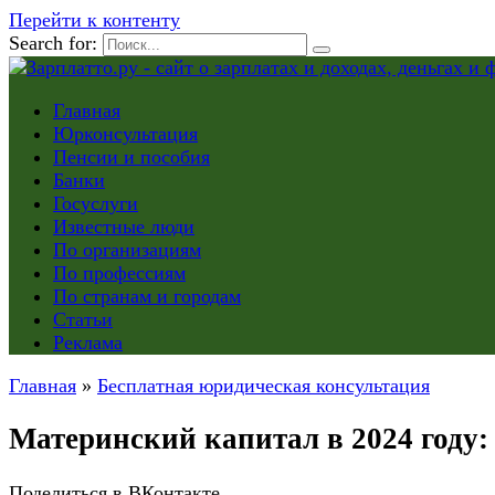
Перейти к контенту
Search for:
Главная
Юрконсультация
Пенсии и пособия
Банки
Госуслуги
Известные люди
По организациям
По профессиям
По странам и городам
Статьи
Реклама
Главная
»
Бесплатная юридическая консультация
Материнский капитал в 2024 году:
Поделиться в ВКонтакте