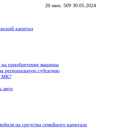
20 мин.
509
30.05.2024
инский капитал
л на приобретение машины
за региональную субсидию
а МК?
ь авто
обиля на средства семейного капитала