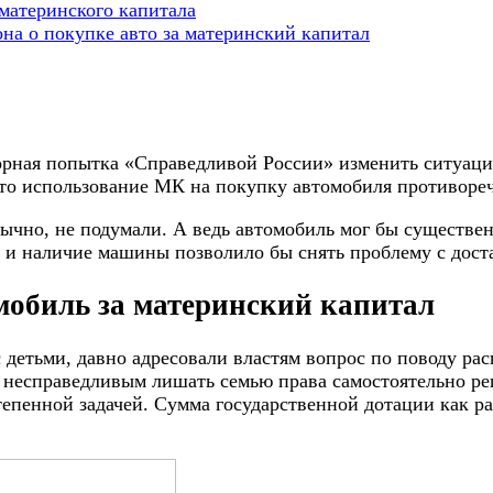
материнского капитала
она о покупке авто за материнский капитал
орная попытка «Справедливой России» изменить ситуаци
что использование МК на покупку автомобиля противореч
бычно, не подумали. А ведь автомобиль мог бы существен
 и наличие машины позволило бы снять проблему с доста
мобиль за материнский капитал
с детьми, давно адресовали властям вопрос по поводу р
 несправедливым лишать семью права самостоятельно реш
тепенной задачей. Сумма государственной дотации как р