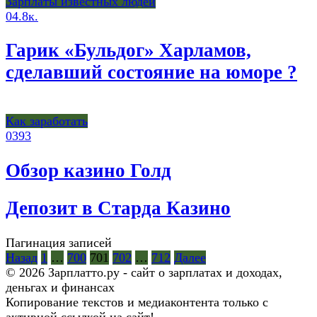
Зарплаты известных людей
0
4.8к.
Гарик «Бульдог» Харламов,
сделавший состояние на юморе ?
Как заработать
0
393
Обзор казино Голд
Депозит в Старда Казино
Пагинация записей
Назад
1
…
700
701
702
…
712
Далее
© 2026 Зарплатто.ру - сайт о зарплатах и доходах,
деньгах и финансах
Копирование текстов и медиаконтента только с
активной ссылкой на сайт!