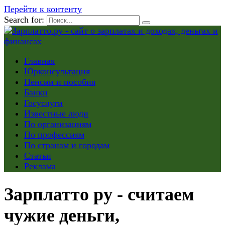
Перейти к контенту
Search for:
Главная
Юрконсультация
Пенсии и пособия
Банки
Госуслуги
Известные люди
По организациям
По профессиям
По странам и городам
Статьи
Реклама
Зарплатто ру - считаем
чужие деньги,