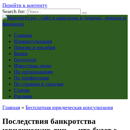
Перейти к контенту
Search for:
Главная
Юрконсультация
Пенсии и пособия
Банки
Госуслуги
Известные люди
По организациям
По профессиям
По странам и городам
Статьи
Реклама
Главная
»
Бесплатная юридическая консультация
Последствия банкротства