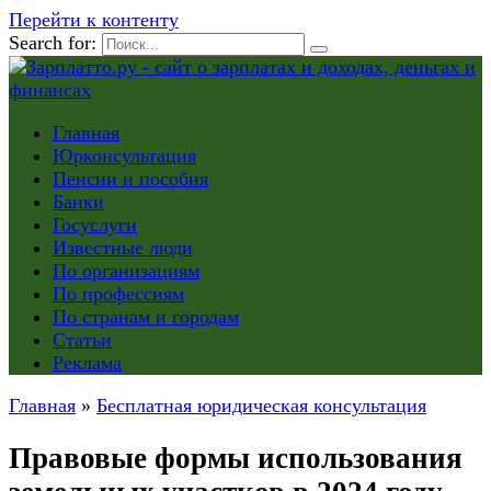
Перейти к контенту
Search for:
Главная
Юрконсультация
Пенсии и пособия
Банки
Госуслуги
Известные люди
По организациям
По профессиям
По странам и городам
Статьи
Реклама
Главная
»
Бесплатная юридическая консультация
Правовые формы использования