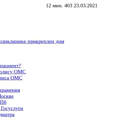
12 мин.
403
23.03.2021
 поликлинике прикреплен дом
 пациент?
 полису ОМС
олиса ОМС
хранения
Москве
СПб
 Госуслуги
диатра