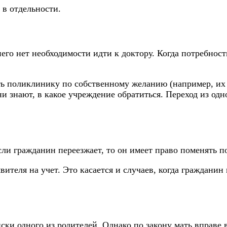
в отдельности.
 него нет необходимости идти к доктору. Когда потребно
ть поликлинику по собственному желанию (например, их 
и знают, в какое учреждение обратиться. Переход из одн
и гражданин переезжает, то он имеет право поменять пол
явителя на учет. Это касается и случаев, когда граждани
ски одного из родителей. Однако по закону мать вправе