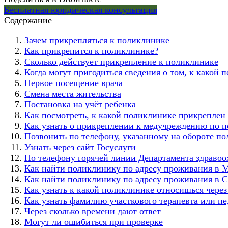
Бесплатная юридическая консультация
Содержание
Зачем прикрепляться к поликлинике
Как прикрепится к поликлинике?
Сколько действует прикрепление к поликлинике
Когда могут пригодиться сведения о том, к какой
Первое посещение врача
Смена места жительства
Постановка на учёт ребенка
Как посмотреть, к какой поликлинике прикреплен
Как узнать о прикреплении к медучреждению по
Позвонить по телефону, указанному на обороте п
Узнать через сайт Госуслуги
По телефону горячей линии Департамента здравоо
Как найти поликлинику по адресу проживания в 
Как найти поликлинику по адресу проживания в 
Как узнать к какой поликлинике относишься через
Как узнать фамилию участкового терапевта или пе
Через сколько времени дают ответ
Могут ли ошибиться при проверке