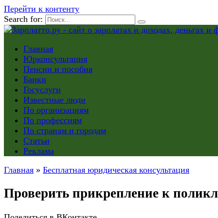
Перейти к контенту
Search for:
Главная
Юрконсультация
Пенсии и пособия
Банки
Госуслуги
Известные люди
По организациям
По профессиям
По странам и городам
Статьи
Реклама
Главная
»
Бесплатная юридическая консультация
Проверить прикрепление к поликл
Поделиться в ВКонтакте