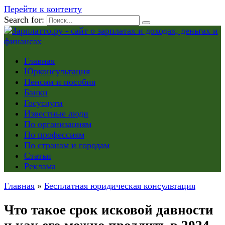
Перейти к контенту
Search for:
Главная
Юрконсультация
Пенсии и пособия
Банки
Госуслуги
Известные люди
По организациям
По профессиям
По странам и городам
Статьи
Реклама
Главная
»
Бесплатная юридическая консультация
Что такое срок исковой давности