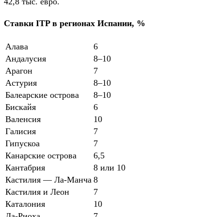
42,8 тыс. евро.
Ставки ITP в регионах Испании, %
Алава
6
Андалусия
8–10
Арагон
7
Астурия
8–10
Балеарские острова
8–10
Бискайя
6
Валенсия
10
Галисия
7
Гипускоа
7
Канарские острова
6,5
Кантабрия
8 или 10
Кастилия — Ла-Манча
8
Кастилия и Леон
7
Каталония
10
Ла-Риоха
7