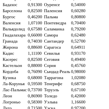
Бадахос
0,91300
Оуренсе
0,54000
Барселона
0,82500
Паленсия
0,60280
Бургос
0,46200
Пальма
0,80800
Валенсия
1,07100
Понтеведра
0,70400
Вальядолид
0,67580
Саламанка
0,79200
Гвадалахара
0,66000
Самора
0,62480
Гранада
0,74030
Сантандер
0,52700
Жирона
0,88600
Сарагоса
0,64911
Кадис
1,11100
Севилья
0,93170
Касерес
0,82500
Сеговия
0,49400
Кастельон
0,88000
Сория
0,45760
Кордоба
0,76090
Сьюдад-Реаль
0,98000
Куэнка
0,68000
Таррагона
1,02080
Ла-Корунья
0,59500
Тенерифе
0,68750
Лас-Пальмас
0,73700
Теруэль
0,67100
Леон
0,86900
Толедо
0,42000
Логроньо
0,58300
Уэльва
1,16600
Луго
0,71500
Уэска
0,97200