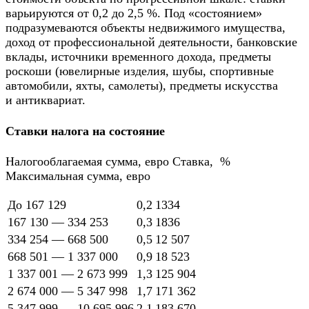
варьируются от 0,2 до 2,5 %. Под «состоянием»
подразумеваются объекты недвижимого имущества,
доход от профессиональной деятельности, банковские
вклады, источники временного дохода, предметы
роскоши (ювелирные изделия, шубы, спортивные
автомобили, яхты, самолеты), предметы искусства
и антиквариат.
Ставки налога на состояние
Налогооблагаемая сумма, евро Ставка, %
Максимальная сумма, евро
До 167 129
0,2
1334
167 130 — 334 253
0,3
1836
334 254 — 668 500
0,5
12 507
668 501 — 1 337 000
0,9
18 523
1 337 001 — 2 673 999
1,3
125 904
2 674 000 — 5 347 998
1,7
171 362
5 347 999 — 10 695 996
2,1
183 670