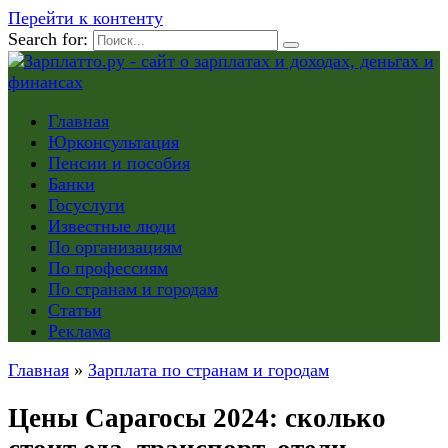
Перейти к контенту
Search for:
Главная
Юрконсультация
Пенсии и пособия
Банки
Госуслуги
Известные люди
По организациям
По профессиям
По странам и городам
Статьи
Реклама
Главная
»
Зарплата по странам и городам
Цены Сарагосы 2024: сколько