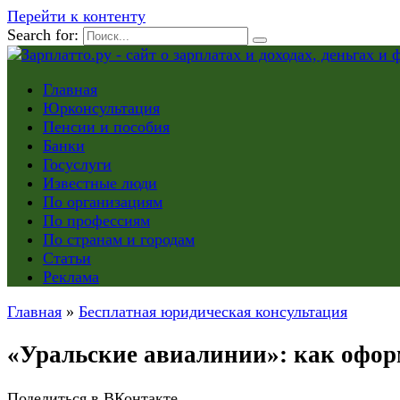
Перейти к контенту
Search for:
Главная
Юрконсультация
Пенсии и пособия
Банки
Госуслуги
Известные люди
По организациям
По профессиям
По странам и городам
Статьи
Реклама
Главная
»
Бесплатная юридическая консультация
«Уральские авиалинии»: как офор
Поделиться в ВКонтакте