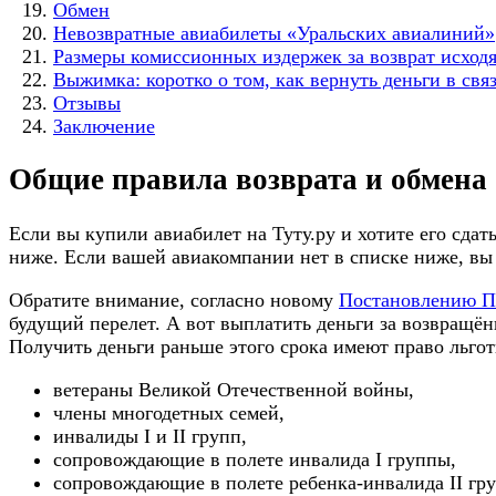
Обмен
Невозвратные авиабилеты «Уральских авиалиний»
Размеры комиссионных издержек за возврат исходя
Выжимка: коротко о том, как вернуть деньги в свя
Отзывы
Заключение
Общие правила возврата и обмена
Если вы купили авиабилет на Туту.ру и хотите его сда
ниже. Если вашей авиакомпании нет в списке ниже, вы
Обратите внимание, согласно новому
Постановлению П
будущий перелет. А вот выплатить деньги за возвращён
Получить деньги раньше этого срока имеют право льго
ветераны Великой Отечественной войны,
члены многодетных семей,
инвалиды I и II групп,
сопровождающие в полете инвалида I группы,
сопровождающие в полете ребенка-инвалида II гр