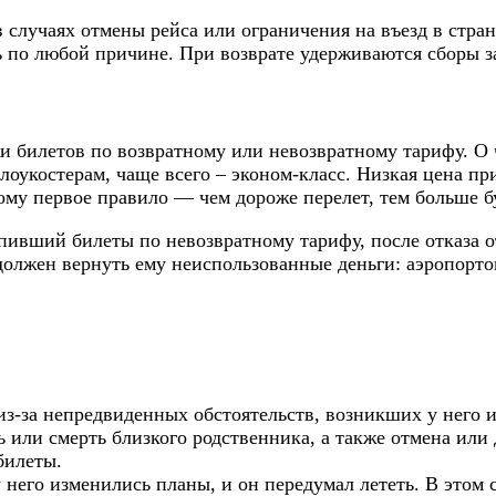
 случаях отмены рейса или ограничения на въезд в стран
ть по любой причине. При возврате удерживаются сборы з
и билетов по возвратному или невозвратному тарифу. О
лоукостерам, чаще всего – эконом-класс. Низкая цена пр
ому первое правило — чем дороже перелет, тем больше б
упивший билеты по невозвратному тарифу, после отказа о
 должен вернуть ему неиспользованные деньги: аэропорт
из-за непредвиденных обстоятельств, возникших у него
 или смерть близкого родственника, а также отмена или 
билеты.
у него изменились планы, и он передумал лететь. В это