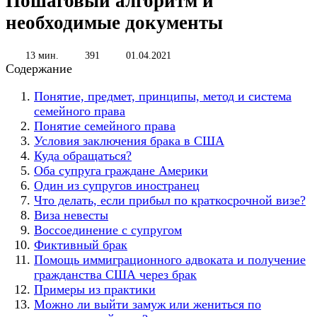
Пошаговый алгоритм и
необходимые документы
13 мин.
391
01.04.2021
Содержание
Понятие, предмет, принципы, метод и система
семейного права
Понятие семейного права
Условия заключения брака в США
Куда обращаться?
Оба супруга граждане Америки
Один из супругов иностранец
Что делать, если прибыл по краткосрочной визе?
Виза невесты
Воссоединение с супругом
Фиктивный брак
Помощь иммиграционного адвоката и получение
гражданства США через брак
Примеры из практики
Можно ли выйти замуж или жениться по