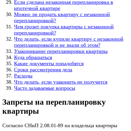
Если сделана незаконная перепланировка в
ипотечной квартире
Можно ли продать квартиру с незаконной
перепланировкой?
Чем грозит покупка квартиры с незаконной
перепланировкой?
Что делать, если купили квартиру с незаконной
перепланировкой и не знали об этом?
Узаконивание перепланировки квартиры
Куда обращаться
Какие документы понадобятся
Сроки рассмотрения дела
Расходы
Что делать, если узаконить не получится
Часто задаваемые вопросы
Запреты на перепланировку
квартиры
Согласно СНиП 2.08.01-89 на владельца квартиры