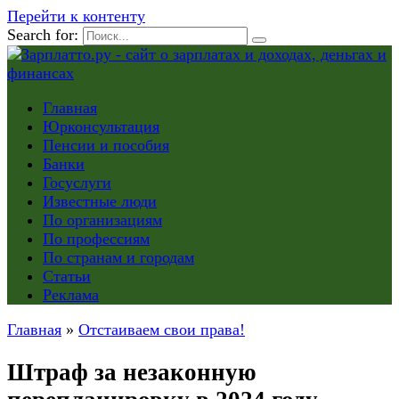
Перейти к контенту
Search for:
Главная
Юрконсультация
Пенсии и пособия
Банки
Госуслуги
Известные люди
По организациям
По профессиям
По странам и городам
Статьи
Реклама
Главная
»
Отстаиваем свои права!
Штраф за незаконную