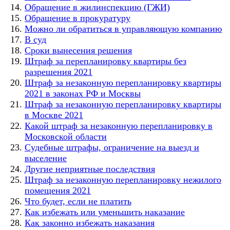
Обращение в жилинспекцию (ГЖИ)
Обращение в прокуратуру
Можно ли обратиться в управляющую компанию
В суд
Сроки вынесения решения
Штраф за перепланировку квартиры без
разрешения 2021
Штраф за незаконную перепланировку квартиры
2021 в законах РФ и Москвы
Штраф за незаконную перепланировку квартиры
в Москве 2021
Какой штраф за незаконную перепланировку в
Московской области
Судебные штрафы, ограничение на выезд и
выселение
Другие неприятные последствия
Штраф за незаконную перепланировку нежилого
помещения 2021
Что будет, если не платить
Как избежать или уменьшить наказание
Как законно избежать наказания