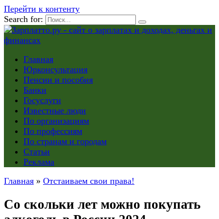
Перейти к контенту
Search for:
Главная
Юрконсультация
Пенсии и пособия
Банки
Госуслуги
Известные люди
По организациям
По профессиям
По странам и городам
Статьи
Реклама
Главная
»
Отстаиваем свои права!
Cо скольки лет можно покупать