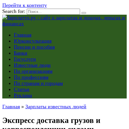
Перейти к контенту
Search for:
Главная
Юрконсультация
Пенсии и пособия
Банки
Госуслуги
Известные люди
По организациям
По профессиям
По странам и городам
Статьи
Реклама
Главная
»
Зарплаты известных людей
Экспресс доставка грузов и