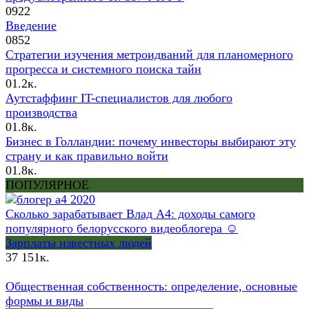
0
922
Введение
0
852
Стратегии изучения метроидваний для планомерного
прогресса и системного поиска тайн
0
1.2к.
Аутстаффинг IT-специалистов для любого
производства
0
1.8к.
Бизнес в Голландии: почему инвесторы выбирают эту
страну и как правильно войти
0
1.8к.
ПОПУЛЯРНОЕ
Сколько зарабатывает Влад А4: доходы самого
популярного белорусского видеоблогера ☺
Зарплаты известных людей
37
151к.
Общественная собственность: определение, основные
формы и виды