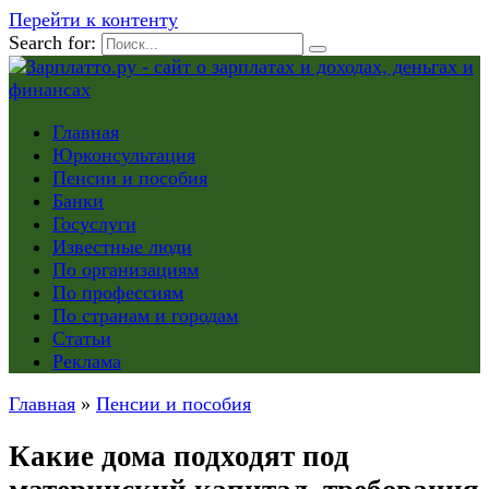
Перейти к контенту
Search for:
Главная
Юрконсультация
Пенсии и пособия
Банки
Госуслуги
Известные люди
По организациям
По профессиям
По странам и городам
Статьи
Реклама
Главная
»
Пенсии и пособия
Какие дома подходят под