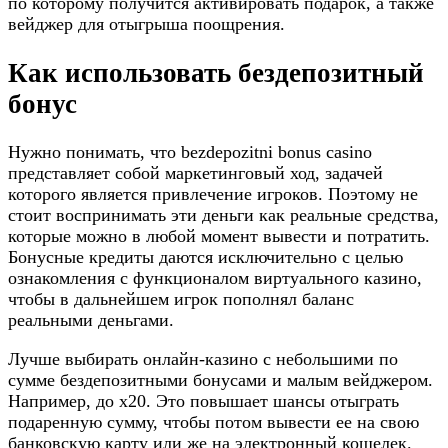
по которому получится активировать подарок, а также
вейджер для отыгрыша поощрения.
Как использовать бездепозитный
бонус
Нужно понимать, что bezdepozitni bonus casino
представляет собой маркетинговый ход, задачей
которого является привлечение игроков. Поэтому не
стоит воспринимать эти деньги как реальные средства,
которые можно в любой момент вывести и потратить.
Бонусные кредиты даются исключительно с целью
ознакомления с функционалом виртуального казино,
чтобы в дальнейшем игрок пополнял баланс
реальными деньгами.
Лучше выбирать онлайн-казино с небольшими по
сумме бездепозитными бонусами и малым вейджером.
Например, до х20. Это повышает шансы отыграть
подаренную сумму, чтобы потом вывести ее на свою
банковскую карту или же на электронный кошелек.