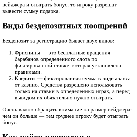
вейджера и отыграть бонус, то игроку разрешат
вывести сумму подарка.
Виды бездепозитных поощрений
Бездепозит за регистрацию бывает двух видов:
Фриспины — это бесплатные вращения
барабанов определенного слота по
фиксированной ставке, которая установлена
правилами.
Кредиты — фиксированная сумма в виде аванса
от казино. Средства разрешено использовать
только на ставки в определенных играх, а перед
выводом их обязательно нужно отыграть.
Очень важно обращать внимание на размер вейджера:
чем он больше — тем труднее игроку будет отыграть
бонус.