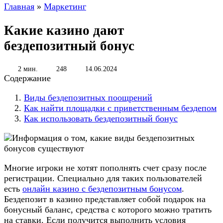
Главная
»
Маркетинг
Какие казино дают
бездепозитный бонус
2 мин.
248
14.06.2024
Содержание
Виды бездепозитных поощрений
Как найти площадки с приветственным бездепом
Как использовать бездепозитный бонус
Многие игроки не хотят пополнять счет сразу после
регистрации. Специально для таких пользователей
есть
онлайн казино с бездепозитным бонусом
.
Бездепозит в казино представляет собой подарок на
бонусный баланс, средства с которого можно тратить
на ставки. Если получится выполнить условия