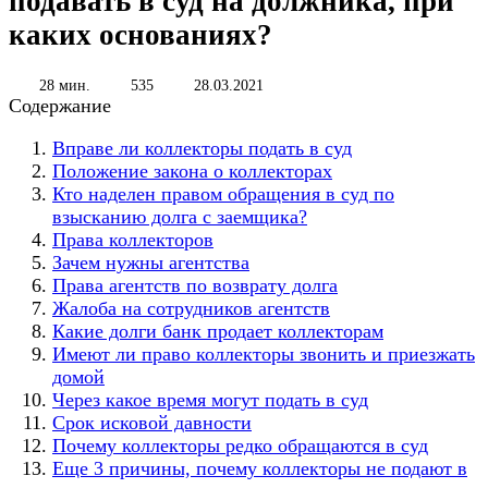
подавать в суд на должника, при
каких основаниях?
28 мин.
535
28.03.2021
Содержание
Вправе ли коллекторы подать в суд
Положение закона о коллекторах
Кто наделен правом обращения в суд по
взысканию долга с заемщика?
Права коллекторов
Зачем нужны агентства
Права агентств по возврату долга
Жалоба на сотрудников агентств
Какие долги банк продает коллекторам
Имеют ли право коллекторы звонить и приезжать
домой
Через какое время могут подать в суд
Срок исковой давности
Почему коллекторы редко обращаются в суд
Еще 3 причины, почему коллекторы не подают в