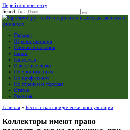
Перейти к контенту
Search for:
Главная
Юрконсультация
Пенсии и пособия
Банки
Госуслуги
Известные люди
По организациям
По профессиям
По странам и городам
Статьи
Реклама
Главная
»
Бесплатная юридическая консультация
Коллекторы имеют право