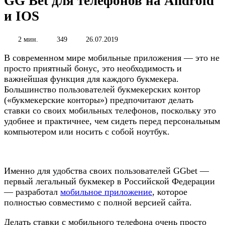
GG Bet для телефонов на Android
и IOS
2 мин.
349
26.07.2019
В современном мире мобильные приложения — это не
просто приятный бонус, это необходимость и
важнейшая функция для каждого букмекера.
Большинство пользователей букмекерских контор
(«букмекерские конторы») предпочитают делать
ставки со своих мобильных телефонов, поскольку это
удобнее и практичнее, чем сидеть перед персональным
компьютером или носить с собой ноутбук.
Именно для удобства своих пользователей GGbet —
первый легальный букмекер в Российской Федерации
— разработал
мобильное приложение
, которое
полностью совместимо с полной версией сайта.
Делать ставки с мобильного телефона очень просто