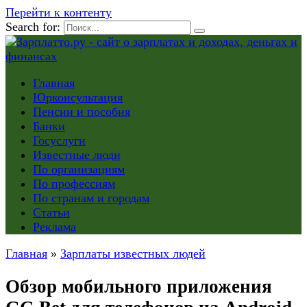
Перейти к контенту
Search for:
Главная
Юрконсультация
Пенсии и пособия
Банки
Госуслуги
Известные люди
По организациям
По профессиям
По странам и городам
Статьи
Реклама
Главная
»
Зарплаты известных людей
Обзор мобильного приложения