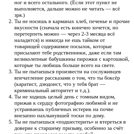
ног и всего остального. (Если этот пункт не
выполняется, дальше можно не читать — всё
зря.)
Ты не носишь в карманах хлеб, печенье и прочие
вкусности (сначала есть конечно хочется, но
перетерпеть можно — через 2-3 месяца всё
наладится) и никогда не ешь тайком от
товарищей содержимое посылок, которые
присылают тебе родственники, даже если там
великолепные бабушкины пирожки с картошкой,
которые ты любишь больше всего на свете.
Ты не пытаешься произвести на сослуживцев
впечатление рассказами о том, что ты боксёр
(каратист, дзюдоист, что у тебя брат —
криминальный авторитет и т.д.).
Ты не ходишь целый день с томным видом,
прижав к сердцу фотографию любимой и не
устраиваешь публичных истерик на почве
внезапно нахлынувшей тоски по дому.
Ты не пытаешься «подшестерить» и втереться в
доверие к старшему призыву, особенно за счёт