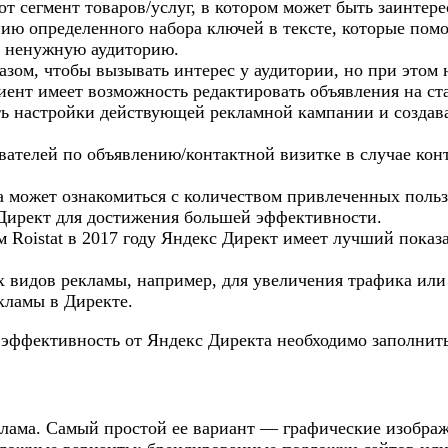
от сегмент товаров/услуг, в котором может быть заинтер
нию определенного набора ключей в тексте, которые пом
ь ненужную аудиторию.
зом, чтобы вызывать интерес у аудитории, но при этом 
ент имеет возможность редактировать объявления на ста
ь настройки действующей рекламной кампании и создава
ателей по объявлению/контактной визитке в случае кон
а может ознакомиться с количеством привлеченных польз
Директ для достижения большей эффективности.
м Roistat в 2017 году Яндекс Директ имеет лучший показ
 видов рекламы, например, для увеличения трафика или 
кламы в Директе.
ффективность от Яндекс Директа необходимо заполнить 
клама. Самый простой ее вариант — графические изображ