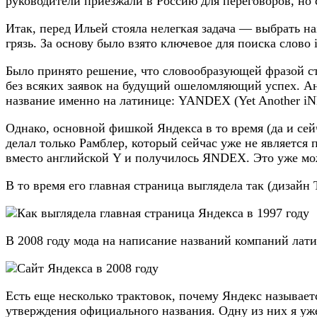
руководители приезжали в Россию для переговоров, но с
Итак, перед Ильей стояла нелегкая задача — выбрать на
грязь. За основу было взято ключевое для поиска слово 
Было принято решение, что словообразующей фразой стан
без всяких заявок на будущий ошеломляющий успех. Ан
название именно на латинице: YANDEX (Yet Another i
Однако, основной фишкой Яндекса в то время (да и сейч
делал только Рамблер, который сейчас уже не является
вместо английской Y и получилось ЯNDEX. Это уже мо
В то время его главная страница выглядела так (дизайн
В 2008 году мода на написание названий компаний лат
Есть еще несколько трактовок, почему Яндекс называет
утверждения официального названия. Одну из них я 