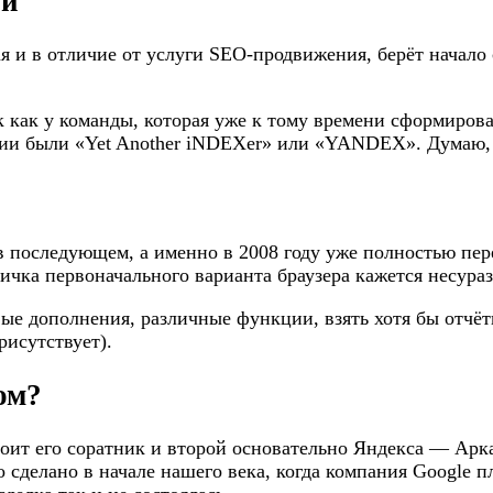
ии
 и в отличие от услуги SEO-продвижения, берёт начало с
к как у команды, которая уже к тому времени сформирова
ии были «Yet Another iNDEXer» или «YANDEX». Думаю, н
 последующем, а именно в 2008 году уже полностью пере
ичка первоначального варианта браузера кажется несура
вые дополнения, различные функции, взять хотя бы отчё
рисутствует).
ом?
оит его соратник и второй основательно Яндекса — Арка
 сделано в начале нашего века, когда компания Google 