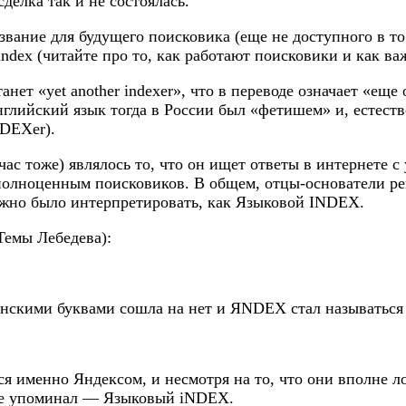
делка так и не состоялась.
звание для будущего поисковика (еще не доступного в то
index (читайте про то, как работают поисковики и как ва
ет «yet another indexer», что в переводе означает «еще
глийский язык тогда в России был «фетишем» и, естеств
NDEXer).
ас тоже) являлось то, что он ищет ответы в интернете с
 полноценным поисковиков. В общем, отцы-основатели ре
жно было интерпретировать, как Языковой INDEX.
 Темы Лебедева):
инскими буквами сошла на нет и ЯNDEX стал называться
ся именно Яндексом, и несмотря на то, что они вполне 
уже упоминал — Языковый iNDEX.