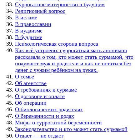
Суррогатное материнство в будущем
Религиозный вопрос
В исламе
В православии
В иудаизме
В буддизме
Психологическая сторона вопроса
Как всё устроено: суррогатная мать анонимно
рассказала о том, кто может стать сурмамой, что
подумают муж и родители и как не остаться без
денег с чужим ребёнком на руках.
О семье
Об агентстве
О требованиях к сурмаме
О договоре и оплате
Об операции
О биологических родителях
О беременности и родах
Мифы о суррогатной беременности
Законодательство и кто может стать сурмамой
Отдаст — не отдаст