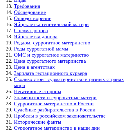
Требования
Обследование
Оплодотворение
Яйцеклетка генетической матери
Сперма донора
Яйцеклетка донора
Роддом, суррогатное материнство
Роды суррогатной мамы
ОМС и суррогатное материнство
Цена суррогатного материнства
Цена в агентствах
Зарплата гестационного курьера
Сколько стоит сурматеринство в разных странах
мира
Негативные стороны
Знаменитости и суррогатные матери
Суррогатное материнство в России
Судебные разбирательства в России
Пробелы в российском законодательстве
Исторические факты
Суррогатное материнство в наши дни