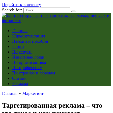
Перейти к контенту
Search for:
Главная
Юрконсультация
Пенсии и пособия
Банки
Госуслуги
Известные люди
По организациям
По профессиям
По странам и городам
Статьи
Реклама
Главная
»
Маркетинг
Таргетированная реклама – что