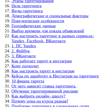
Этапы таргетирования
Цель таргетинга
Виды таргетинга
Демографические и социальные факторы
Поведенческие особенности
Географические данные
Выбор времени для показа объявлений
Как настроить таргетинг в разных сервисах:
Yandex, Facebook, ВКонтакте
1. ПС Yandex
2. Фейбук
3. ВКонтакте
Как работает таргет в инстаграм
Кому подходит
Как настроить таргет в инстаграм
Кейсы по заработку в Инстаграм на таргетинге
10 фишек таргета
От чего зависит ставка таргетинга.
Обучение таргетированной рекламе
Как выбрать онлайн- школу?
Почему цена на курсы разная?
Проблемы таргетинга в социальных сетях