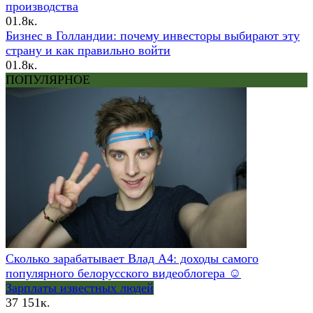
производства
0
1.8к.
Бизнес в Голландии: почему инвесторы выбирают эту
страну и как правильно войти
0
1.8к.
ПОПУЛЯРНОЕ
Сколько зарабатывает Влад А4: доходы самого
популярного белорусского видеоблогера ☺
Зарплаты известных людей
37
151к.