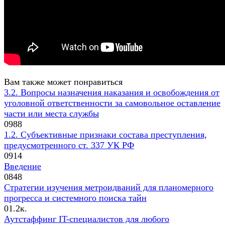
Вам также может понравиться
3.2. Вопросы назначения наказания и освобождения от
уголовной ответственности за самовольное оставление
части или места службы
0
988
1.2. Субъективные признаки состава преступления,
предусмотренного ст. 337 УК РФ
0
914
Введение
0
848
Стратегии изучения метроидваний для планомерного
прогресса и системного поиска тайн
0
1.2к.
Аутстаффинг IT-специалистов для любого