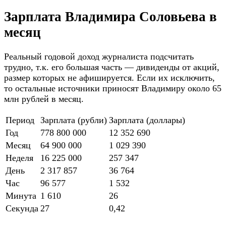
Зарплата Владимира Соловьева в
месяц
Реальный годовой доход журналиста подсчитать
трудно, т.к. его большая часть — дивиденды от акций,
размер которых не афишируется. Если их исключить,
то остальные источники приносят Владимиру около 65
млн рублей в месяц.
Период
Зарплата (рубли)
Зарплата (доллары)
Год
778 800 000
12 352 690
Месяц
64 900 000
1 029 390
Неделя
16 225 000
257 347
День
2 317 857
36 764
Час
96 577
1 532
Минута
1 610
26
Секунда
27
0,42