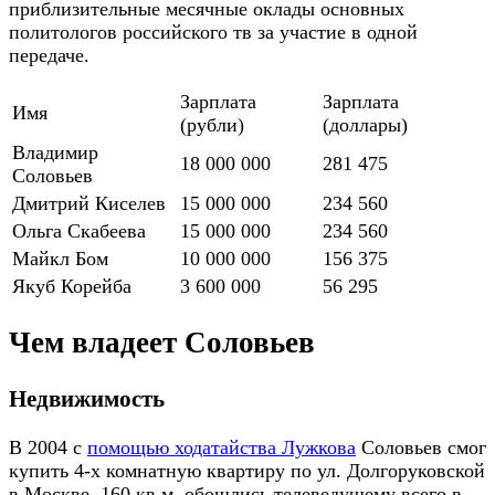
приблизительные месячные оклады основных
политологов российского тв за участие в одной
передаче.
Зарплата
Зарплата
Имя
(рубли)
(доллары)
Владимир
18 000 000
281 475
Соловьев
Дмитрий Киселев
15 000 000
234 560
Ольга Скабеева
15 000 000
234 560
Майкл Бом
10 000 000
156 375
Якуб Корейба
3 600 000
56 295
Чем владеет Соловьев
Недвижимость
В 2004 с
помощью ходатайства Лужкова
Соловьев смог
купить 4-х комнатную квартиру по ул. Долгоруковской
в Москве. 160 кв.м. обошлись телеведущему всего в