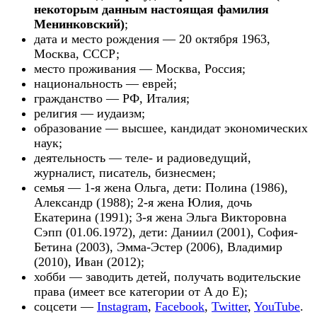
некоторым данным настоящая фамилия
Менинковский)
;
дата и место рождения — 20 октября 1963,
Москва, СССР;
место проживания — Москва, Россия;
национальность — еврей;
гражданство — РФ, Италия;
религия — иудаизм;
образование — высшее, кандидат экономических
наук;
деятельность — теле- и радиоведущий,
журналист, писатель, бизнесмен;
семья — 1-я жена Ольга, дети: Полина (1986),
Александр (1988); 2-я жена Юлия, дочь
Екатерина (1991); 3-я жена Эльга Викторовна
Сэпп (01.06.1972), дети: Даниил (2001), София-
Бетина (2003), Эмма-Эстер (2006), Владимир
(2010), Иван (2012);
хобби — заводить детей, получать водительские
права (имеет все категории от A до E);
соцсети —
Instagram
,
Facebook
,
Twitter
,
YouTube
.