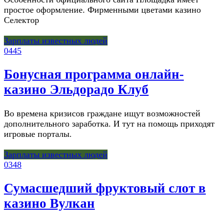
простое оформление. Фирменными цветами казино
Селектор
Зарплаты известных людей
0
445
Бонусная программа онлайн-
казино Эльдорадо Клуб
Во времена кризисов граждане ищут возможностей
дополнительного заработка. И тут на помощь приходят
игровые порталы.
Зарплаты известных людей
0
348
Сумасшедший фруктовый слот в
казино Вулкан