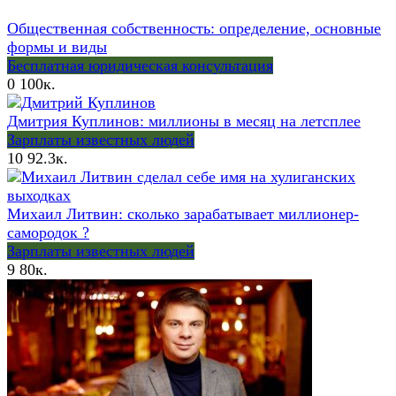
Общественная собственность: определение, основные
формы и виды
Бесплатная юридическая консультация
0
100к.
Дмитрия Куплинов: миллионы в месяц на летсплее
Зарплаты известных людей
10
92.3к.
Михаил Литвин: сколько зарабатывает миллионер-
самородок ?
Зарплаты известных людей
9
80к.