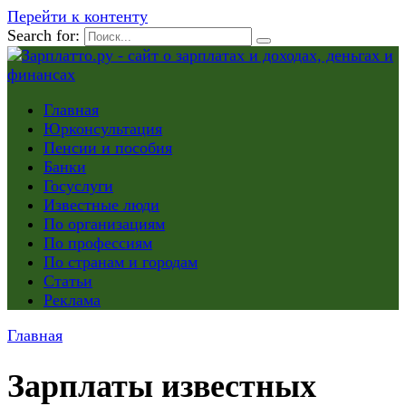
Перейти к контенту
Search for:
Главная
Юрконсультация
Пенсии и пособия
Банки
Госуслуги
Известные люди
По организациям
По профессиям
По странам и городам
Статьи
Реклама
Главная
Зарплаты известных