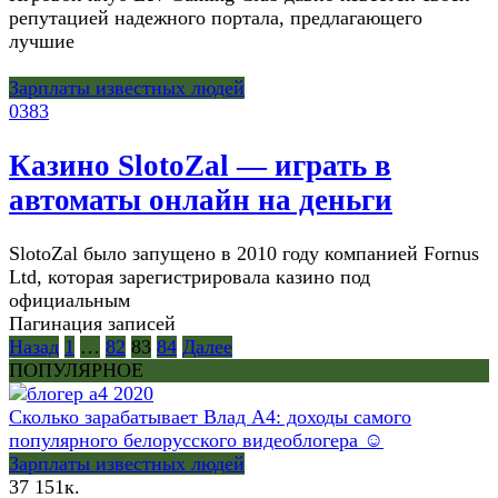
репутацией надежного портала, предлагающего
лучшие
Зарплаты известных людей
0
383
Казино SlotoZal — играть в
автоматы онлайн на деньги
SlotoZal было запущено в 2010 году компанией Fornus
Ltd, которая зарегистрировала казино под
официальным
Пагинация записей
Назад
1
…
82
83
84
Далее
ПОПУЛЯРНОЕ
Сколько зарабатывает Влад А4: доходы самого
популярного белорусского видеоблогера ☺
Зарплаты известных людей
37
151к.