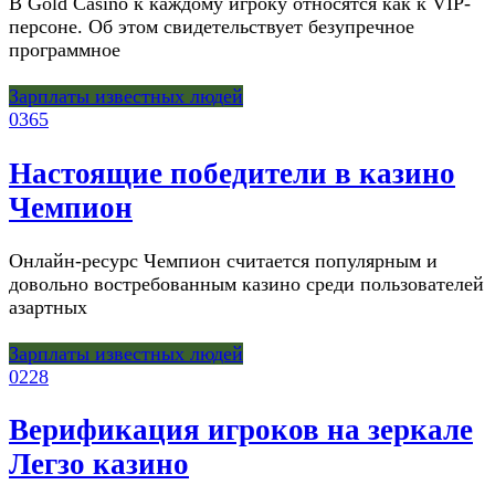
В Gold Casino к каждому игроку относятся как к VIP-
персоне. Об этом свидетельствует безупречное
программное
Зарплаты известных людей
0
365
Настоящие победители в казино
Чемпион
Онлайн-ресурс Чемпион считается популярным и
довольно востребованным казино среди пользователей
азартных
Зарплаты известных людей
0
228
Верификация игроков на зеркале
Легзо казино