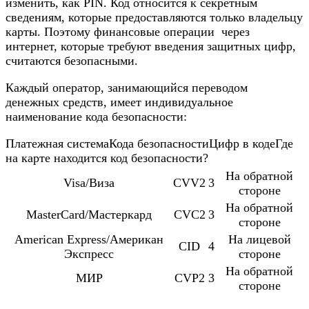
изменить, как PIN. Код относится к секретным
сведениям, которые предоставляются только владельцу
карты. Поэтому финансовые операции через
интернет, которые требуют введения защитных цифр,
считаются безопасными.
Каждый оператор, занимающийся переводом
денежных средств, имеет индивидуальное
наименование кода безопасности:
Платежная системаКода безопасностиЦифр в кодеГде
на карте находится код безопасности?
На обратной
Visa/Виза
CVV2
3
стороне
На обратной
MasterCard/Мастеркард
CVC2
3
стороне
American Express/Американ
На лицевой
CID
4
Экспресс
стороне
На обратной
МИР
CVP2
3
стороне