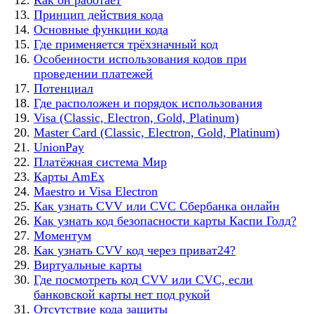
Принцип действия кода
Основные функции кода
Где применяется трёхзначный код
Особенности использования кодов при
проведении платежей
Потенциал
Где расположен и порядок использования
Visa (Classic, Electron, Gold, Platinum)
Master Card (Classic, Electron, Gold, Platinum)
UnionPay
Платёжная система Мир
Карты AmEx
Maestro и Visa Electron
Как узнать CVV или CVC Сбербанка онлайн
Как узнать код безопасности карты Каспи Голд?
Моментум
Как узнать CVV код через приват24?
Виртуальные карты
Где посмотреть код CVV или CVC, если
банковской карты нет под рукой
Отсутствие кода защиты