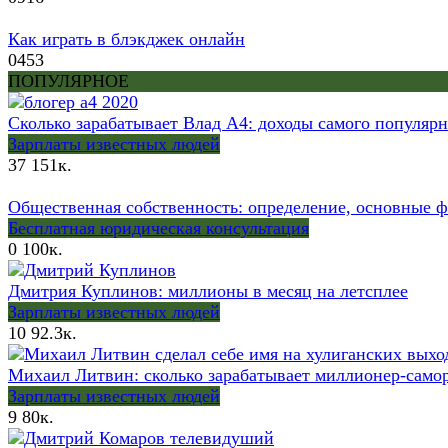
Как играть в блэкджек онлайн
0
453
ПОПУЛЯРНОЕ
Сколько зарабатывает Влад А4: доходы самого популяр
Зарплаты известных людей
37
151к.
Общественная собственность: определение, основные 
Бесплатная юридическая консультация
0
100к.
Дмитрия Куплинов: миллионы в месяц на летсплее
Зарплаты известных людей
10
92.3к.
Михаил Литвин: сколько зарабатывает миллионер-самор
Зарплаты известных людей
9
80к.