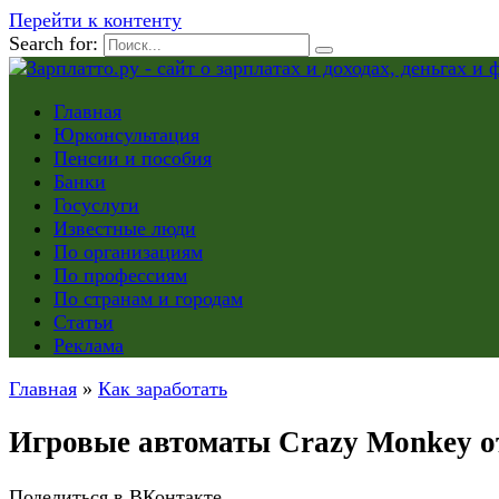
Перейти к контенту
Search for:
Главная
Юрконсультация
Пенсии и пособия
Банки
Госуслуги
Известные люди
По организациям
По профессиям
По странам и городам
Статьи
Реклама
Главная
»
Как заработать
Игровые автоматы Crazy Monkey о
Поделиться в ВКонтакте