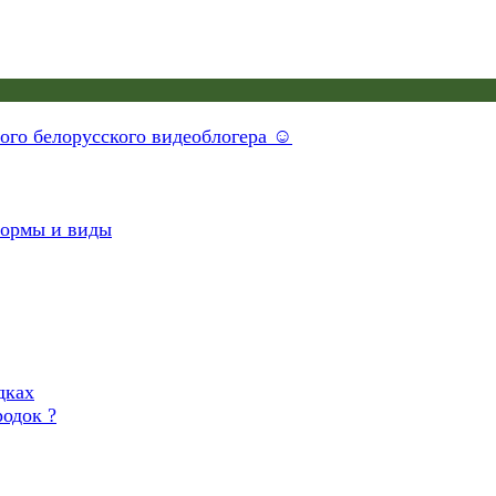
ного белорусского видеоблогера ☺
формы и виды
одок ?