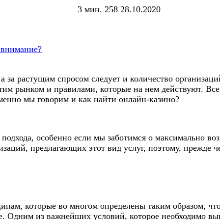
3 мин.
258
28.10.2020
ь внимание?
а за растущим спросом следует и количество организаци
этим рынком и правилами, которые на нем действуют. Все
именно мы говорим и как найти онлайн-казино?
 подхода, особенно если мы заботимся о максимально во
заций, предлагающих этот вид услуг, поэтому, прежде ч
ипам, которые во многом определены таким образом, чт
е. Одним из важнейших условий, которое необходимо вып