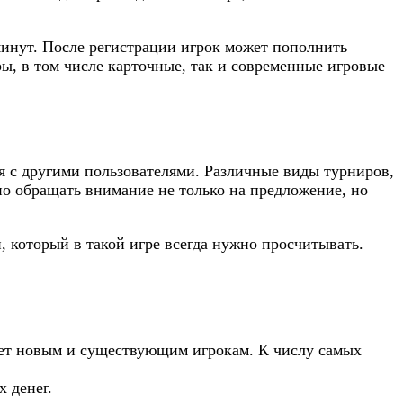
минут. После регистрации игрок может пополнить
ы, в том числе карточные, так и современные игровые
я с другими пользователями. Различные виды турниров,
но обращать внимание не только на предложение, но
и, который в такой игре всегда нужно просчитывать.
ает новым и существующим игрокам. К числу самых
 денег.