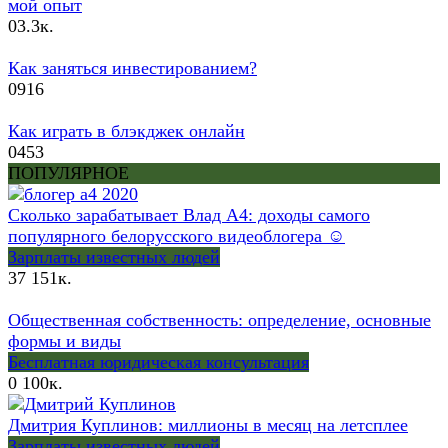
мой опыт
0
3.3к.
Как заняться инвестированием?
0
916
Как играть в блэкджек онлайн
0
453
ПОПУЛЯРНОЕ
Сколько зарабатывает Влад А4: доходы самого
популярного белорусского видеоблогера ☺
Зарплаты известных людей
37
151к.
Общественная собственность: определение, основные
формы и виды
Бесплатная юридическая консультация
0
100к.
Дмитрия Куплинов: миллионы в месяц на летсплее
Зарплаты известных людей