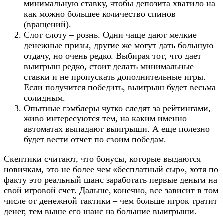
минимальную ставку, чтобы депозита хватило на
как можно большее количество спинов
(вращений).
Слот слоту – рознь. Одни чаще дают мелкие
денежные призы, другие же могут дать большую
отдачу, но очень редко. Выбирая тот, что дает
выигрыш редко, стоит делать минимальные
ставки и не пропускать дополнительные игры.
Если получится победить, выигрыш будет весьма
солидным.
Опытные гэмблеры чутко следят за рейтингами,
живо интересуются тем, на каким именно
автоматах выпадают выигрыши. А еще полезно
будет вести отчет по своим победам.
Скептики считают, что бонусы, которые выдаются
новичкам, это не более чем «бесплатный сыр», хотя по
факту это реальный шанс заработать первые деньги на
свой игровой счет. Дальше, конечно, все зависит в том
числе от денежной тактики – чем больше игрок тратит
денег, тем выше его шанс на большие выигрыши.