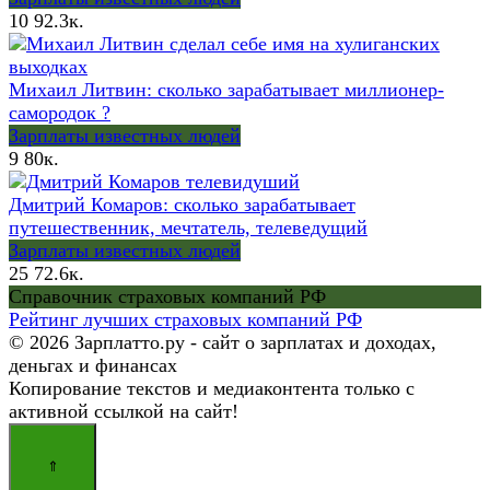
10
92.3к.
Михаил Литвин: сколько зарабатывает миллионер-
самородок ?
Зарплаты известных людей
9
80к.
Дмитрий Комаров: сколько зарабатывает
путешественник, мечтатель, телеведущий
Зарплаты известных людей
25
72.6к.
Справочник страховых компаний РФ
Рейтинг лучших страховых компаний РФ
© 2026 Зарплатто.ру - сайт о зарплатах и доходах,
деньгах и финансах
Копирование текстов и медиаконтента только с
активной ссылкой на сайт!