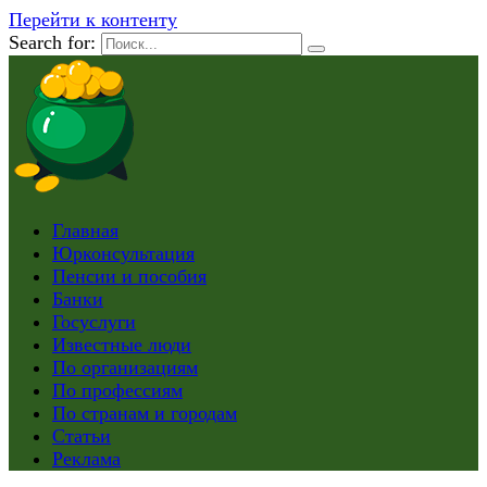
Перейти к контенту
Search for:
Главная
Юрконсультация
Пенсии и пособия
Банки
Госуслуги
Известные люди
По организациям
По профессиям
По странам и городам
Статьи
Реклама