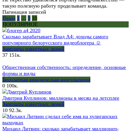
такую полезную работу проделывает команда.
Пагинация записей
Назад
1
…
9
10
ПОПУЛЯРНОЕ
Сколько зарабатывает Влад А4: доходы самого
популярного белорусского видеоблогера ☺
Зарплаты известных людей
37
151к.
Общественная собственность: определение, основные
формы и виды
Бесплатная юридическая консультация
0
100к.
Дмитрия Куплинов: миллионы в месяц на летсплее
Зарплаты известных людей
10
92.3к.
Михаил Литвин: сколько зарабатывает миллионер-