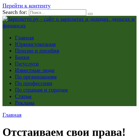
Перейти к контенту
Search for:
Главная
Юрконсультация
Пенсии и пособия
Банки
Госуслуги
Известные люди
По организациям
По профессиям
По странам и городам
Статьи
Реклама
Главная
Отстаиваем свои права!