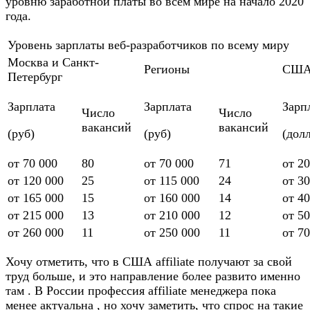
уровню заработной платы во всем мире на начало 2020
года.
Уровень зарплаты веб-разработчиков по всему миру
Москва и Санкт-
Регионы
СШ
Петербург
Зарплата
Зарплата
Зарп
Число
Число
вакансий
вакансий
(руб)
(руб)
(дол
от 70 000
80
от 70 000
71
от 20
от 120 000
25
от 115 000
24
от 30
от 165 000
15
от 160 000
14
от 40
от 215 000
13
от 210 000
12
от 50
от 260 000
11
от 250 000
11
от 70
Хочу отметить, что в США affiliate получают за свой
труд больше, и это направление более развито именно
там . В России профессия affiliate менеджера пока
менее актуальна , но хочу заметить, что спрос на такие