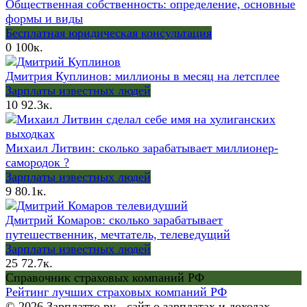
Общественная собственность: определение, основные
формы и виды
Бесплатная юридическая консультация
0
100к.
Дмитрия Куплинов: миллионы в месяц на летсплее
Зарплаты известных людей
10
92.3к.
Михаил Литвин: сколько зарабатывает миллионер-
самородок ?
Зарплаты известных людей
9
80.1к.
Дмитрий Комаров: сколько зарабатывает
путешественник, мечтатель, телеведущий
Зарплаты известных людей
25
72.7к.
Справочник страховых компаний РФ
Рейтинг лучших страховых компаний РФ
© 2026 Зарплатто.ру - сайт о зарплатах и доходах,