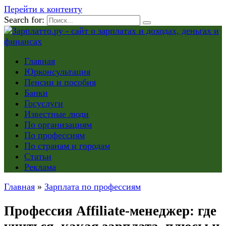
Перейти к контенту
Search for:
Главная
Юрконсультация
Пенсии и пособия
Банки
Госуслуги
Известные люди
По организациям
По профессиям
По странам и городам
Статьи
Реклама
Главная
»
Зарплата по профессиям
Профессия Аffiliate-менеджер: где