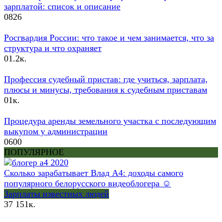
зарплатой: список и описание
0
826
Росгвардия России: что такое и чем занимается, что за
структура и что охраняет
0
1.2к.
Профессия судебный пристав: где учиться, зарплата,
плюсы и минусы, требования к судебным приставам
0
1к.
Процедура аренды земельного участка с последующим
выкупом у администрации
0
600
ПОПУЛЯРНОЕ
Сколько зарабатывает Влад А4: доходы самого
популярного белорусского видеоблогера ☺
Зарплаты известных людей
37
151к.