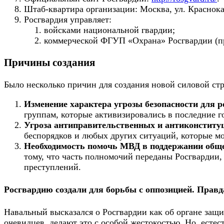
Штаб-квартира организации: Москва, ул. Краснока
Росгвардия управляет:
войсками национальной гвардии;
коммерческой
ФГУП «Охрана»
Росгвардии (п
Причины создания
Было несколько причин для создания новой силовой ст
Изменение характера угрозы безопасности для р
группам, которые активизировались в последние г
Угроза антиправительственных и антиконститу
беспорядков и любых других ситуаций, которые мо
Необходимость помочь МВД в поддержании обще
тому, что часть полномочий переданы Росгварди
преступлений.
Росгвардию создали для борьбы с оппозицией. Правд
Навальный высказался о Росгвардии как об органе защи
очевидцев, делают это с особой жестокостью. Но, естес