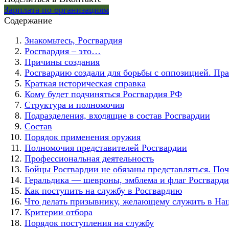
Зарплата по организациям
Содержание
Знакомьтесь, Росгвардия
Росгвардия – это…
Причины создания
Росгвардию создали для борьбы с оппозицией. Пра
Краткая историческая справка
Кому будет подчиняться Росгвардия РФ
Структура и полномочия
Подразделения, входящие в состав Росгвардии
Состав
Порядок применения оружия
Полномочия представителей Росгвардии
Профессиональная деятельность
Бойцы Росгвардии не обязаны представляться. По
Геральдика — шевроны, эмблема и флаг Росгвард
Как поступить на службу в Росгвардию
Что делать призывнику, желающему служить в На
Критерии отбора
Порядок поступления на службу