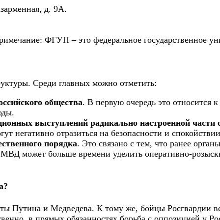
зарменная, д. 9А.
римечание: ФГУП – это федеральное государственное ун
руктуры. Среди главных можно отметить:
оссийского общества
. В первую очередь это относится 
оды.
ционных выступлений радикально настроенной части 
гут негативно отразиться на безопасности и спокойствии
ственного порядка
. Это связано с тем, что ранее орга
и, МВД может больше времени уделить оперативно-розы
а?
ты Путина и Медведева. К тому же, бойцы Росгвардии вс
твенно, в прямых обязанностях борьба с оппозицией у Ро