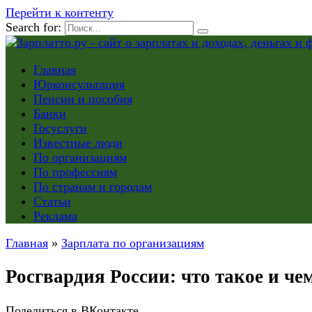
Перейти к контенту
Search for:
Главная
Юрконсультация
Пенсии и пособия
Банки
Госуслуги
Известные люди
По организациям
По профессиям
По странам и городам
Статьи
Реклама
Главная
»
Зарплата по организациям
Росгвардия России: что такое и чем
Поделиться в ВКонтакте