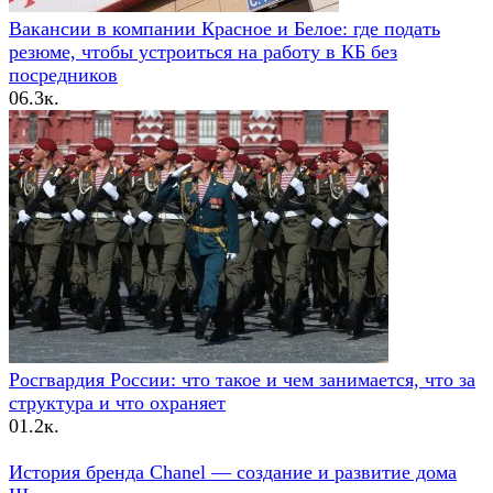
Вакансии в компании Красное и Белое: где подать
резюме, чтобы устроиться на работу в КБ без
посредников
0
6.3к.
Росгвардия России: что такое и чем занимается, что за
структура и что охраняет
0
1.2к.
История бренда Chanel — создание и развитие дома