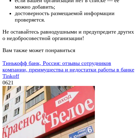
если вашей организации нет в списке — ее
можно добавить;
достоверность размещаемой информации
проверяется.
Не оставайтесь равнодушными и предупредите других
о недобросовестной организации!
Вам также может понравиться
Тинькофф банк, Россия: отзывы сотрудников
компании, преимущества и недостатки работы в банке
Tinkoff
0
621