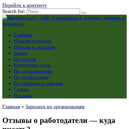
Перейти к контенту
Search for:
Главная
Юрконсультация
Пенсии и пособия
Банки
Госуслуги
Известные люди
По организациям
По профессиям
По странам и городам
Статьи
Реклама
Главная
»
Зарплата по организациям
Отзывы о работодатели — куда