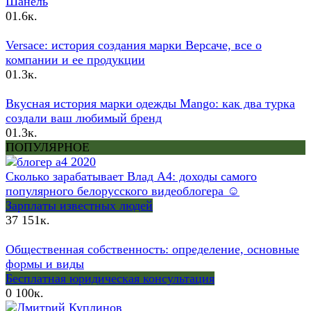
Шанель
0
1.6к.
Versace: история создания марки Версаче, все о
компании и ее продукции
0
1.3к.
Вкусная история марки одежды Mango: как два турка
создали ваш любимый бренд
0
1.3к.
ПОПУЛЯРНОЕ
Сколько зарабатывает Влад А4: доходы самого
популярного белорусского видеоблогера ☺
Зарплаты известных людей
37
151к.
Общественная собственность: определение, основные
формы и виды
Бесплатная юридическая консультация
0
100к.