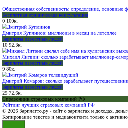
Общественная собственность: определение, основные 
Бесплатная юридическая консультация
0
100к.
Дмитрия Куплинов: миллионы в месяц на летсплее
Зарплаты известных людей
10
92.3к.
Михаил Литвин: сколько зарабатывает миллионер-самор
Зарплаты известных людей
9
80к.
Дмитрий Комаров: сколько зарабатывает путешественни
Зарплаты известных людей
25
72.6к.
Справочник страховых компаний РФ
Рейтинг лучших страховых компаний РФ
© 2026 Зарплатто.ру - сайт о зарплатах и доходах, день
Копирование текстов и медиаконтента только с активно