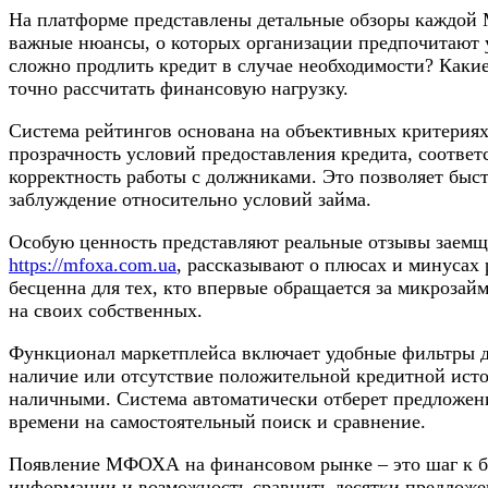
На платформе представлены детальные обзоры каждой
важные нюансы, о которых организации предпочитают 
сложно продлить кредит в случае необходимости? Как
точно рассчитать финансовую нагрузку.
Система рейтингов основана на объективных критериях
прозрачность условий предоставления кредита, соответ
корректность работы с должниками. Это позволяет быст
заблуждение относительно условий займа.
Особую ценность представляют реальные отзывы заемщ
https://mfoxa.com.ua
, рассказывают о плюсах и минусах
бесценна для тех, кто впервые обращается за микрозайм
на своих собственных.
Функционал маркетплейса включает удобные фильтры дл
наличие или отсутствие положительной кредитной исто
наличными. Система автоматически отберет предложени
времени на самостоятельный поиск и сравнение.
Появление МФОХА на финансовом рынке – это шаг к бол
информации и возможность сравнить десятки предложе