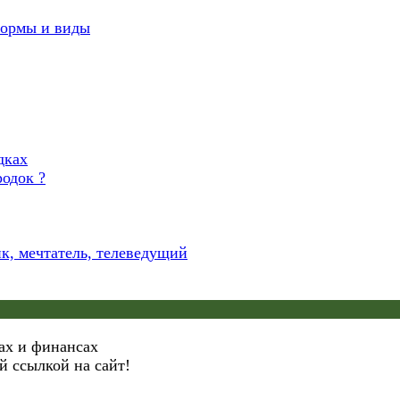
формы и виды
одок ?
к, мечтатель, телеведущий
гах и финансах
й ссылкой на сайт!