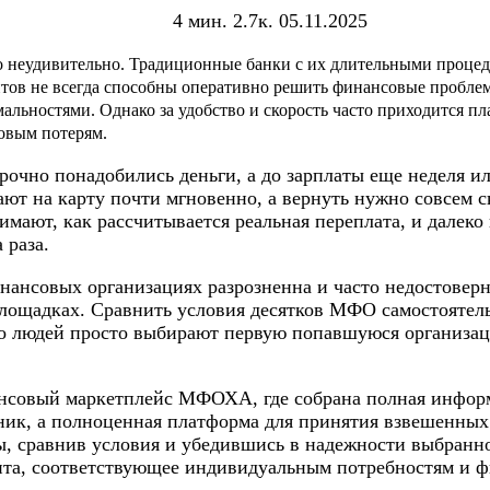
4 мин.
2.7к.
05.11.2025
 неудивительно. Традиционные банки с их длительными процед
нтов не всегда способны оперативно решить финансовые пробл
альностями. Однако за удобство и скорость часто приходится п
овым потерям.
рочно понадобились деньги, а до зарплаты еще неделя и
ют на карту почти мгновенно, а вернуть нужно совсем ск
имают, как рассчитывается реальная переплата, и далеко
 раза.
нансовых организациях разрозненна и часто недостовер
площадках. Сравнить условия десятков МФО самостоятель
о людей просто выбирают первую попавшуюся организаци
нсовый маркетплейс МФОХА, где собрана полная инфор
ник, а полноценная платформа для принятия взвешенны
ы, сравнив условия и убедившись в надежности выбранн
ита, соответствующее индивидуальным потребностям и 