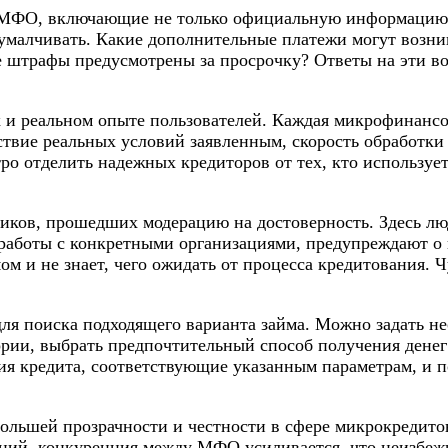
 МФО, включающие не только официальную информацию о
умалчивать. Какие дополнительные платежи могут возни
ие штрафы предусмотрены за просрочку? Ответы на эти 
 и реальном опыте пользователей. Каждая микрофинансо
ствие реальных условий заявленным, скорость обработки 
ро отделить надежных кредиторов от тех, кто используе
иков, прошедших модерацию на достоверность. Здесь лю
 работы с конкретными организациями, предупреждают 
ом и не знает, чего ожидать от процесса кредитования. 
я поиска подходящего варианта займа. Можно задать не
рии, выбрать предпочтительный способ получения денег
я кредита, соответствующие указанным параметрам, и по
ьшей прозрачности и честности в сфере микрокредитова
ний, конкуренция между МФО усиливается, что неизбежн