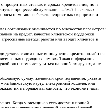
 процентных ставках и сроках кредитования, но и
кнуть в процессе обслуживания займа? Насколько
вопросы помогают избежать неприятных сюрпризов и
вая организация оценивается по множеству параметров:
заявок на кредит, качество клиентской поддержки,
т агрессивные методы работы или вводит клиентов в
ди делятся своим опытом получения кредита онлайн на
о возможных подводных камнях. Такая информация
Чужой опыт помогает учиться на ошибках других, а не
обходимую сумму, желаемый срок погашения, указать
 – на банковскую карту, электронный кошелек или
кажет их в порядке выгодности, что экономит часы
ния. Когда у заемщиков есть доступ к полной
о ведет к улучшению условий для потребителей.