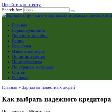
Перейти к контенту
Search for:
Главная
Юрконсультация
Пенсии и пособия
Банки
Госуслуги
Известные люди
По организациям
По профессиям
По странам и городам
Статьи
Реклама
Главная
»
Зарплаты известных людей
Как выбрать надежного кредитора 
Поделиться в ВКонтакте