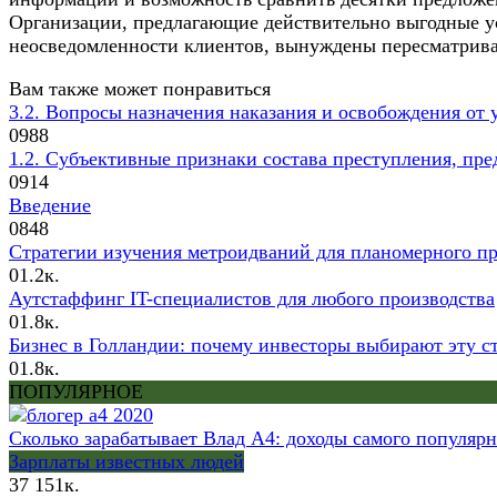
Организации, предлагающие действительно выгодные ус
неосведомленности клиентов, вынуждены пересматрива
Вам также может понравиться
3.2. Вопросы назначения наказания и освобождения от 
0
988
1.2. Субъективные признаки состава преступления, пре
0
914
Введение
0
848
Стратегии изучения метроидваний для планомерного пр
0
1.2к.
Аутстаффинг IT-специалистов для любого производства
0
1.8к.
Бизнес в Голландии: почему инвесторы выбирают эту с
0
1.8к.
ПОПУЛЯРНОЕ
Сколько зарабатывает Влад А4: доходы самого популяр
Зарплаты известных людей
37
151к.