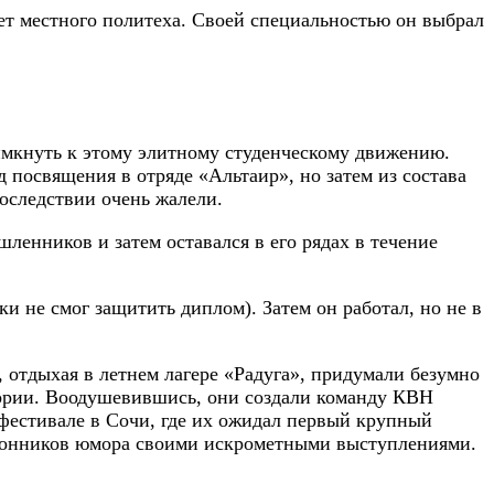
ет местного политеха. Своей специальностью он выбрал
имкнуть к этому элитному студенческому движению.
 посвящения в отряде «Альтаир», но затем из состава
последствии очень жалели.
шленников и затем оставался в его рядах в течение
и не смог защитить диплом). Затем он работал, но не в
 отдыхая в летнем лагере «Радуга», придумали безумно
тории. Воодушевившись, они создали команду КВН
 фестивале в Сочи, где их ожидал первый крупный
оклонников юмора своими искрометными выступлениями.