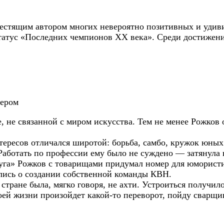
естящим автором многих невероятно позитивных и удиви
атус «Последних чемпионов ХХ века». Среди достижени
нером
, не связанной с миром искусства. Тем не менее Рожков о
интересов отличался широтой: борьба, самбо, кружок юн
Работать по профессии ему было не суждено — затянула 
адуга» Рожков с товарищами придумал номер для юморист
лись о создании собственной команды КВН.
в стране была, мягко говоря, не ахти. Устроиться получи
оей жизни произойдет какой-то переворот, пойду сварщи