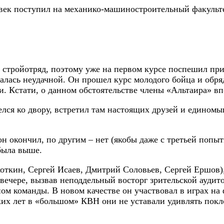
овек поступил на механико-машиностроительный факульт
 стройотряд, поэтому уже на первом курсе поспешил пр
алась неудачной. Он прошел курс молодого бойца и обряд
ли. Кстати, о данном обстоятельстве члены «Альтаира» в
елся ко двору, встретил там настоящих друзей и единомы
окончил, по другим – нет (якобы даже с третьей попытк
 была выше.
откин, Сергей Исаев, Дмитрий Соловьев, Сергей Ершов),
вечере, вызвав неподдельный восторг зрительской ауди
ном команды. В новом качестве он участвовал в играх на
ьких лет в «большом» КВН они не уставали удивлять п