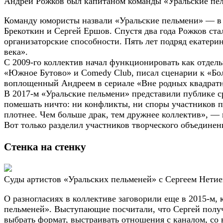
Андрей Рожков был капитаном команды «Уральские пе
Команду юмористы назвали «Уральские пельмени» — в че
Брекоткин и Сергей Ершов. Спустя два года Рожков ста
организаторские способности. Пять лет подряд екатер
века».
С 2009-го коллектив начал функционировать как отдель
«Южное Бутово» и Comedy Club, писал сценарии к «Бол
воплощенный Андреем в сериале «Вне родных квадратн
В 2017-м «Уральские пельмени» представили публике с
помешать ничто: ни конфликты, ни споры участников п
плотнее. Чем больше драк, тем дружнее коллектив», —
Вот только разделил участников творческого объедине
Стенка на стенку
Суды артистов «Уральских пельменей» с Сергеем Нетие
О разногласиях в коллективе заговорили еще в 2015-м,
пельменей». Выступающие посчитали, что Сергей получ
выбрать формат, выстраивать отношения с каналом, с