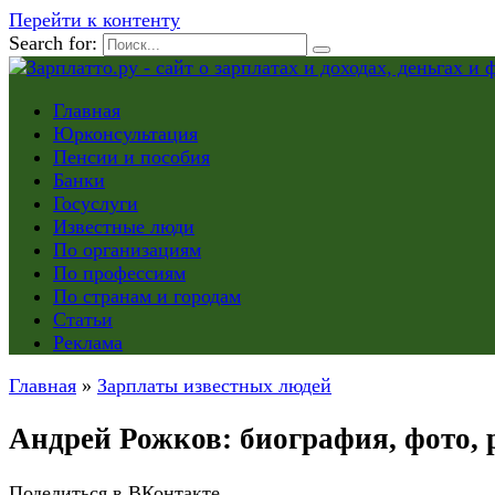
Перейти к контенту
Search for:
Главная
Юрконсультация
Пенсии и пособия
Банки
Госуслуги
Известные люди
По организациям
По профессиям
По странам и городам
Статьи
Реклама
Главная
»
Зарплаты известных людей
Андрей Рожков: биография, фото, ро
Поделиться в ВКонтакте