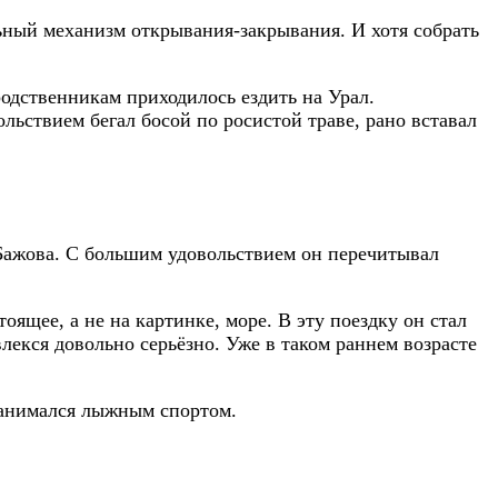
ьный механизм открывания-закрывания. И хотя собрать
одственникам приходилось ездить на Урал.
льствием бегал босой по росистой траве, рано вставал
 Бажова. С большим удовольствием он перечитывал
оящее, а не на картинке, море. В эту поездку он стал
влекся довольно серьёзно. Уже в таком раннем возрасте
 занимался лыжным спортом.