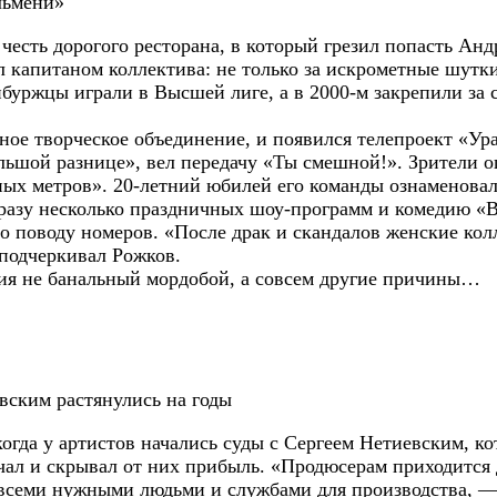
льмени»
сть дорогого ресторана, в который грезил попасть Анд
л капитаном коллектива: не только за искрометные шутки
инбуржцы играли в Высшей лиге, а в 2000-м закрепили з
ное творческое объединение, и появился телепроект «Ур
ьшой разнице», вел передачу «Ты смешной!». Зрители о
ых метров». 20-летний юбилей его команды ознаменова
разу несколько праздничных шоу-программ и комедию «Ве
о поводу номеров. «После драк и скандалов женские кол
 подчеркивал Рожков.
ния не банальный мордобой, а совсем другие причины…
вским растянулись на годы
 когда у артистов начались суды с Сергеем Нетиевским, 
ал и скрывал от них прибыль. «Продюсерам приходится 
о всеми нужными людьми и службами для производства, 