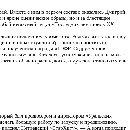
рей. Вместе с ним в первом составе оказались Дмитрий
 и яркие сценические образы, но и за блестящие
а собой негласный титул «Последних чемпионов ХХ
альские пельмени». Кроме того, Рожков выступал в шоу
ценили образ студента Урюпинского института,
лся получением награды «ТЭФИ-Содружество».
зучий случай». Казалось, успеху коллектива не может
лективы обычно распадаются, а мужские становятся еще
который был продюсером и директором «Уральских
делать большую работу по запуску и продвижению,
— пояснял Нетиевский «СтарХиту». — А когда приходит