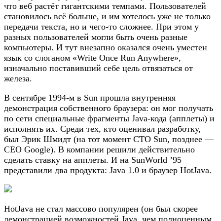
что веб растёт гигантскими темпами. Пользователей
становилось всё больше, и им хотелось уже не только
передачи текста, но и чего-то сложнее. При этом у
разных пользователей могли быть очень разные
компьютеры. И тут внезапно оказался очень уместен
язык со слоганом «Write Once Run Anywhere»,
изначально поставивший себе цель отвязаться от
железа.
В сентябре 1994-м в Sun прошла внутренняя
демонстрация собственного браузера: он мог получать
по сети специальные фрагменты Java-кода (апплеты) и
исполнять их. Среди тех, кто оценивал разработку,
был Эрик Шмидт (на тот момент CTO Sun, позднее —
СЕО Google). В компании решили действительно
сделать ставку на апплеты. И на SunWorld ’95
представили два продукта: Java 1.0 и браузер HotJava.
HotJava не стал массово популярен (он был скорее
демонстрацией возможностей Java, чем полноценным