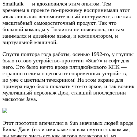
Smalltalk — и вдохновился этим опытом. Тем
временем в проекте по-прежнему воспринимали этот
язык лишь как вспомогательный инструмент, а не как
масштабный самодостаточный продукт. Так что
большой команды у Гослинга не появилось, он сам
занимался и дизайном языка, и компилятором, и
виртуальной машиной.
Спустя полтора года работы, осенью 1992-го, у группы
было готово устройство-прототип «Star7» и софт для
него. Это было нечто вроде пятидюймового КПК —
страшно отличающегося от современных устройств,
но уже с цветным тачскрином! На этом экране для
примера надо было показать что-то яркое, и так возник
мультяшный персонаж Дюк, ставший впоследствии
маскотом Java.
Этот прототип впечатлил в Sun значимых людей вроде
Билла Джоя (если имя кажется вам смутно знакомым,
вы можете знать его как автора редактора vi, из