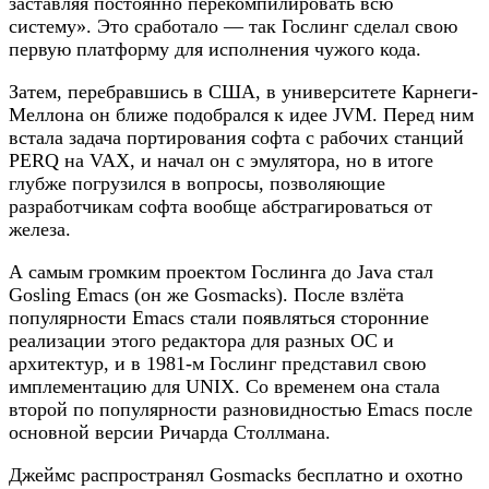
заставляя постоянно перекомпилировать всю
систему». Это сработало — так Гослинг сделал свою
первую платформу для исполнения чужого кода.
Затем, перебравшись в США, в университете Карнеги-
Меллона он ближе подобрался к идее JVM. Перед ним
встала задача портирования софта с рабочих станций
PERQ на VAX, и начал он с эмулятора, но в итоге
глубже погрузился в вопросы, позволяющие
разработчикам софта вообще абстрагироваться от
железа.
А самым громким проектом Гослинга до Java стал
Gosling Emacs (он же Gosmacks). После взлёта
популярности Emacs стали появляться сторонние
реализации этого редактора для разных ОС и
архитектур, и в 1981-м Гослинг представил свою
имплементацию для UNIX. Со временем она стала
второй по популярности разновидностью Emacs после
основной версии Ричарда Столлмана.
Джеймс распространял Gosmacks бесплатно и охотно