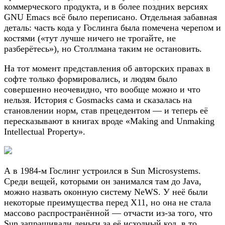
коммерческого продукта, и в более поздних версиях
GNU Emacs всё было переписано. Отдельная забавная
деталь: часть кода у Гослинга была помечена черепом и
костями («тут лучше ничего не трогайте, не
разберётесь»), но Столлмана таким не остановить.
На тот момент представления об авторских правах в
софте только формировались, и людям было
совершенно неочевидно, что вообще можно и что
нельзя. История с Gosmacks сама и сказалась на
становлении норм, став прецедентом — и теперь её
пересказывают в книгах вроде «Making and Unmaking
Intellectual Property».
А в 1984-м Гослинг устроился в Sun Microsystems.
Среди вещей, которыми он занимался там до Java,
можно назвать оконную систему NeWS. У неё были
некоторые преимущества перед X11, но она не стала
массово распространённой — отчасти из-за того, что
Sun запрашивали деньги за её исходный код, в то