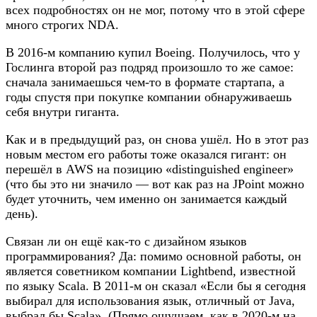
всех подробностях он не мог, потому что в этой сфере
много строгих NDA.
В 2016-м компанию купил Boeing. Получилось, что у
Гослинга второй раз подряд произошло то же самое:
сначала занимаешься чем-то в формате стартапа, а
годы спустя при покупке компании обнаруживаешь
себя внутри гиганта.
Как и в предыдущий раз, он снова ушёл. Но в этот раз
новым местом его работы тоже оказался гигант: он
перешёл в AWS на позицию «distinguished engineer»
(что бы это ни значило — вот как раз на JPoint можно
будет уточнить, чем именно он занимается каждый
день).
Связан ли он ещё как-то с дизайном языков
программирования? Да: помимо основной работы, он
является советником компании Lightbend, известной
по языку Scala. В 2011-м он сказал «Если бы я сегодня
выбирал для использования язык, отличный от Java,
выбрал бы Scala». (Прямо ощущаем, как в 2020-м на