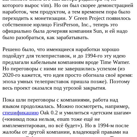
которого вырос vim). Но он был скорее демонстрацией
наработок, чем продуктом, а тем временем пора было
переходить к монетизации. У Green Project появилось
собственное юрлицо FirstPerson, Inc., теперь это
официально была дочерняя компания Sun, и ей надо
было разобраться, как зарабатывать.
Решено было, что имеющиеся наработки хорошо
подойдут для телеприставок, и до 1994-го эту идею
предлагали кабельным компаниям вроде Time Warner.
Но переговоры с ними не завершились успехом (из
2020-го кажется, что идея просто обогнала своё время:
эпоха умных телеприставок пришла позже). Поэтому
весь проект оказался под угрозой закрытия.
Пока шли переговоры с компаниями, работа над
языком продолжалась. Можно посмотреть, например,
спецификацию
Oak 0.2 и умилиться «детским шагам»
(«юникод пока нельзя, enum тоже ещё не
имплементирован, но всё будет»). Но в 1994-м после
жалобы от другой компании, владеющей правами на