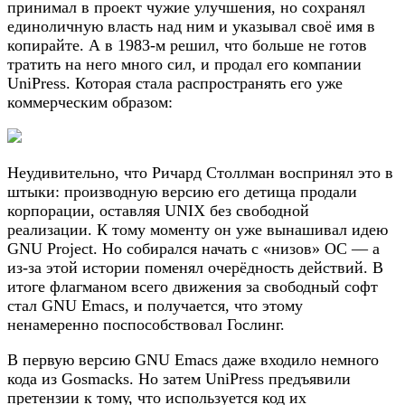
принимал в проект чужие улучшения, но сохранял
единоличную власть над ним и указывал своё имя в
копирайте. А в 1983-м решил, что больше не готов
тратить на него много сил, и продал его компании
UniPress. Которая стала распространять его уже
коммерческим образом:
Неудивительно, что Ричард Столлман воспринял это в
штыки: производную версию его детища продали
корпорации, оставляя UNIX без свободной
реализации. К тому моменту он уже вынашивал идею
GNU Project. Но собирался начать с «низов» ОС — а
из-за этой истории поменял очерёдность действий. В
итоге флагманом всего движения за свободный софт
стал GNU Emacs, и получается, что этому
ненамеренно поспособствовал Гослинг.
В первую версию GNU Emacs даже входило немного
кода из Gosmacks. Но затем UniPress предъявили
претензии к тому, что используется код их