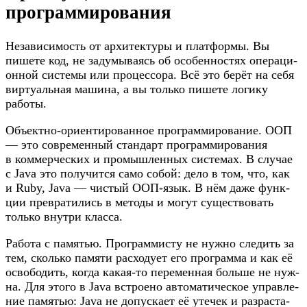
программирования
Неза­ви­си­мость от архи­тек­ту­ры и плат­фор­мы. Вы
пише­те код, не заду­мы­ва­ясь об осо­бен­но­стях опе­ра­ци­
он­ной систе­мы или про­цес­со­ра. Всё это берёт на себя
вир­ту­аль­ная маши­на, а вы толь­ко пише­те логи­ку
работы.
Объектно-ориентированное про­грам­ми­ро­ва­ние. ООП
— это совре­мен­ный стан­дарт про­грам­ми­ро­ва­ния
в ком­мер­че­ских и про­мыш­лен­ных систе­мах. В слу­чае
с Java это полу­чит­ся само собой: дело в том, что, как
и Ruby, Java — чистый ООП-язык. В нём даже функ­
ции пре­вра­ти­лись в мето­ды и могут суще­ство­вать
толь­ко внут­ри класса.
Рабо­та с памя­тью. Про­грам­ми­сту не нуж­но сле­дить за
тем, сколь­ко памя­ти рас­хо­ду­ет его про­грам­ма и как её
осво­бо­дить, когда какая-то пере­мен­ная боль­ше не нуж­
на. Для это­го в Java встро­е­но авто­ма­ти­че­ское управ­ле­
ние памя­тью: Java не допус­ка­ет её уте­чек и раз­рас­та­