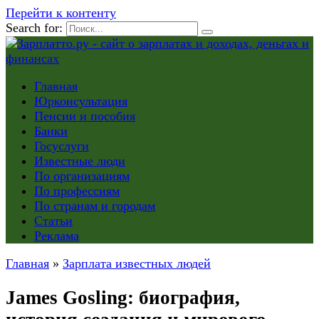
Перейти к контенту
Search for:
Главная
Юрконсультация
Пенсии и пособия
Банки
Госуслуги
Известные люди
По организациям
По профессиям
По странам и городам
Статьи
Реклама
Главная
»
Зарплата известных людей
James Gosling: биография,