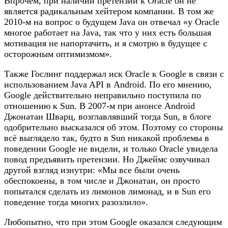
Впрочем, при наличии претензий к Oracle он не
является радикальным хейтером компании. В том же
2010-м на вопрос о будущем Java он отвечал «у Oracle
многое работает на Java, так что у них есть большая
мотивация не напортачить, и я смотрю в будущее с
осторожным оптимизмом».
Также Гослинг поддержал иск Oracle к Google в связи с
использованием Java API в Android. По его мнению,
Google действительно неправильно поступила по
отношению к Sun. В 2007-м при анонсе Android
Джонатан Шварц, возглавлявший тогда Sun, в блоге
одобрительно высказался об этом. Поэтому со стороны
всё выглядело так, будто в Sun никакой проблемы в
поведении Google не видели, и только Oracle увидела
повод предъявить претензии. Но Джеймс озвучивал
другой взгляд изнутри: «Мы все были очень
обеспокоены, в том числе и Джонатан, он просто
попытался сделать из лимонов лимонад, и в Sun его
поведение тогда многих разозлило».
Любопытно, что при этом Google оказался следующим