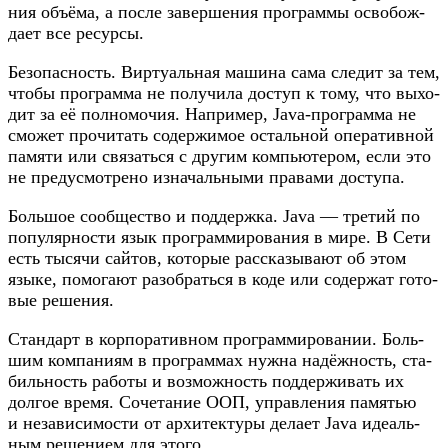
ния объ­ё­ма, а после завер­ше­ния про­грам­мы осво­бож­
да­ет все ресурсы.
Без­опас­ность. Вир­ту­аль­ная маши­на сама сле­дит за тем,
что­бы про­грам­ма не полу­чи­ла доступ к тому, что выхо­
дит за её пол­но­мо­чия. Напри­мер, Java-программа не
смо­жет про­чи­тать содер­жи­мое осталь­ной опе­ра­тив­ной
памя­ти или свя­зать­ся с дру­гим ком­пью­те­ром, если это
не преду­смот­ре­но изна­чаль­ны­ми пра­ва­ми доступа.
Боль­шое сооб­ще­ство и под­держ­ка. Java — тре­тий по
попу­ляр­но­сти язык про­грам­ми­ро­ва­ния в мире. В Сети
есть тыся­чи сай­тов, кото­рые рас­ска­зы­ва­ют об этом
язы­ке, помо­га­ют разо­брать­ся в коде или содер­жат гото­
вые решения.
Стан­дарт в кор­по­ра­тив­ном про­грам­ми­ро­ва­нии. Боль­
шим ком­па­ни­ям в про­грам­мах нуж­на надёж­ность, ста­
биль­ность рабо­ты и воз­мож­ность под­дер­жи­вать их
дол­гое вре­мя. Соче­та­ние ООП, управ­ле­ния памя­тью
и неза­ви­си­мо­сти от архи­тек­ту­ры дела­ет Java иде­аль­
ным реше­ни­ем для этого.