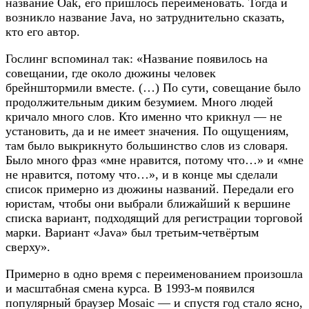
название Oak, его пришлось переименовать. Тогда и
возникло название Java, но затруднительно сказать,
кто его автор.
Гослинг вспоминал так: «Название появилось на
совещании, где около дюжины человек
брейнштормили вместе. (…) По сути, совещание было
продолжительным диким безумием. Много людей
кричало много слов. Кто именно что крикнул — не
установить, да и не имеет значения. По ощущениям,
там было выкрикнуто большинство слов из словаря.
Было много фраз «мне нравится, потому что…» и «мне
не нравится, потому что…», и в конце мы сделали
список примерно из дюжины названий. Передали его
юристам, чтобы они выбрали ближайший к вершине
списка вариант, подходящий для регистрации торговой
марки. Вариант «Java» был третьим-четвёртым
сверху».
Примерно в одно время с переименованием произошла
и масштабная смена курса. В 1993-м появился
популярный браузер Mosaic — и спустя год стало ясно,