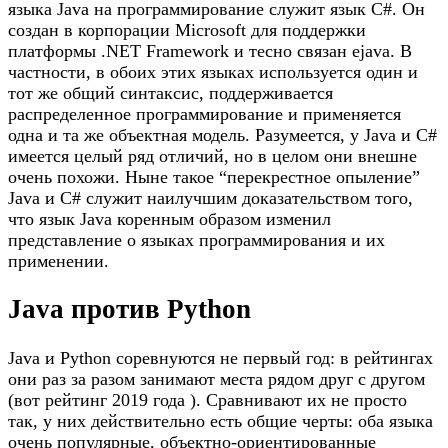
языка Java на программиро­вание служит язык С#. Он
создан в корпорации Microsoft для поддержки
платфор­мы .NET Framework и тесно связан ejava. В
частности, в обоих этих языках исполь­зуется один и
тот же общий синтаксис, поддерживается
распределенное программирование и применяется
одна и та же объектная модель. Разумеется, у Java и C#
имеется целый ряд отличий, но в целом они внешне
очень похожи. Ныне такое “перекрестное опыление”
Java и C# служит наилучшим доказательством того,
что язык Java коренным образом изменил
представление о языках программирования и их
применении.
Java против Python
Java и Python соревнуются не первый год: в рейтингах
они раз за разом занимают места рядом друг с другом
(вот рейтинг 2019 года ). Сравнивают их не просто
так, у них действительно есть общие черты: оба языка
очень популярные, объектно-ориентированные