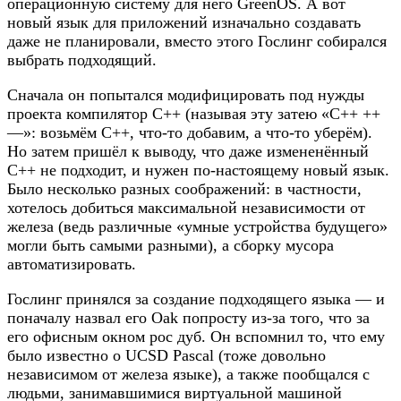
операционную систему для него GreenOS. А вот
новый язык для приложений изначально создавать
даже не планировали, вместо этого Гослинг собирался
выбрать подходящий.
Сначала он попытался модифицировать под нужды
проекта компилятор C++ (называя эту затею «C++ ++
—»: возьмём С++, что-то добавим, а что-то уберём).
Но затем пришёл к выводу, что даже измененённый
С++ не подходит, и нужен по-настоящему новый язык.
Было несколько разных соображений: в частности,
хотелось добиться максимальной независимости от
железа (ведь различные «умные устройства будущего»
могли быть самыми разными), а сборку мусора
автоматизировать.
Гослинг принялся за создание подходящего языка — и
поначалу назвал его Oak попросту из-за того, что за
его офисным окном рос дуб. Он вспомнил то, что ему
было известно о UCSD Pascal (тоже довольно
независимом от железа языке), а также пообщался с
людьми, занимавшимися виртуальной машиной