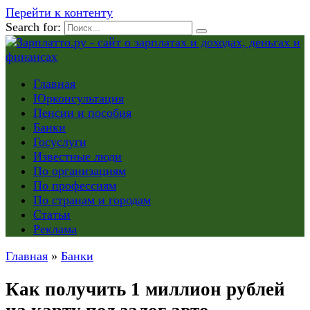
Перейти к контенту
Search for:
Главная
Юрконсультация
Пенсии и пособия
Банки
Госуслуги
Известные люди
По организациям
По профессиям
По странам и городам
Статьи
Реклама
Главная
»
Банки
Как получить 1 миллион рублей