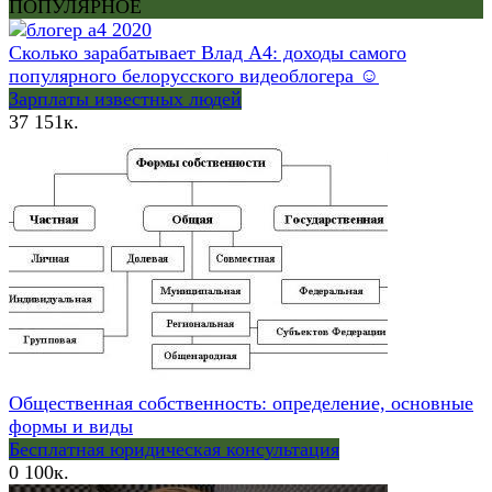
ПОПУЛЯРНОЕ
Сколько зарабатывает Влад А4: доходы самого
популярного белорусского видеоблогера ☺
Зарплаты известных людей
37
151к.
Общественная собственность: определение, основные
формы и виды
Бесплатная юридическая консультация
0
100к.