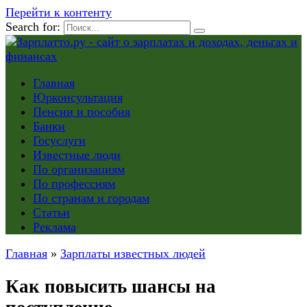
Перейти к контенту
Search for:
Главная
Юрконсультация
Пенсии и пособия
Банки
Госуслуги
Известные люди
По организациям
По профессиям
По странам и городам
Статьи
Реклама
Главная
»
Зарплаты известных людей
Как повысить шансы на