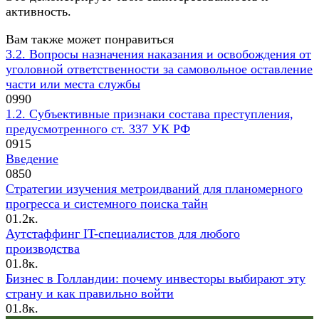
активность.
Вам также может понравиться
3.2. Вопросы назначения наказания и освобождения от
уголовной ответственности за самовольное оставление
части или места службы
0
990
1.2. Субъективные признаки состава преступления,
предусмотренного ст. 337 УК РФ
0
915
Введение
0
850
Стратегии изучения метроидваний для планомерного
прогресса и системного поиска тайн
0
1.2к.
Аутстаффинг IT-специалистов для любого
производства
0
1.8к.
Бизнес в Голландии: почему инвесторы выбирают эту
страну и как правильно войти
0
1.8к.